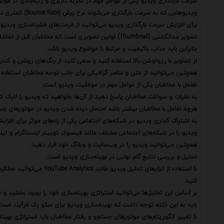
سرعت بارگذاری ویدیو یکی از عوامل مهم در تجربه کاربری و رتبه‌بندی در م
ویدیوهایی که به سرعت بارگذاری می‌شوند نرخ پرش (Bounce Rate) کمتری دارند و مخاطبان بیشتری را جذب می‌کنند.
برای افزایش سرعت بارگذاری ویدیو می‌توانید از فرمت‌های فشرده‌سازی ویدیو CDN (شبکه تحویل محتوا) و هاستینگ مناسب استفاده کنید
تصویر بندانگشتی (Thumbnail) اولین تصویری است که مخاطبان قبل از تماشای ویدیو می‌بینند.
بنابراین باید جذاب باکیفیت و مرتبط با موضوع ویدیو باشد.
از تصاویر با رزولوشن بالا استفاده کنید و سعی کنید از رنگ‌های روشن و کنترا
همچنین می‌توانید از متن و عناصر گرافیکی برای جلب توجه مخاطبان استفاده ک
تعامل با مخاطبان یکی از عوامل مهم در موفقیت ویدیو است.
به نظرات و سوالات مخاطبان پاسخ دهید از آن‌ها بخواهید که ویدیو را لایک کن
هرچه تعامل با مخاطبان بیشتر باشد احتمال دیده شدن ویدیو در موتورهای جس
به اشتراک گذاری ویدیو در شبکه‌های اجتماعی یکی از راه‌های موثر برای افزا
ویدیو را در شبکه‌های اجتماعی مختلف مانند فیسبوک توییتر اینستاگرام و لین
همچنین می‌توانید ویدیو را در وب‌سایت و وبلاگ خود قرار دهید.
تحلیل و بررسی نتایج گام نهایی در بهینه‌سازی ویدیو است.
با استفاده از ابزارهای تحلی
کنید.
بر اساس این تحلیل‌ها می‌توانید استراتژی بهینه‌سازی خود را بهبود بخشید و 
باید به این نکته توجه داشت که بهینه‌سازی ویدیو برای سئو یک فرآیند مستم
با تغییر الگوریتم‌های موتورهای جستجو و رفتار مخاطبان باید استراتژی بهینه‌