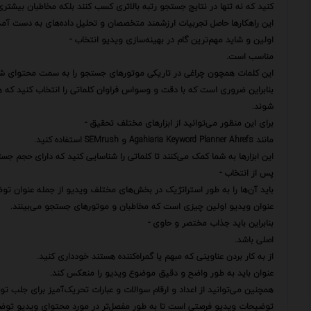
کنید که نه تنها در نتایج جستجو رتبه بالاتری کسب کنند بلکه مخاطبان بیشتری
این راهکارها حاصل تجربیات ارزشمند متخصصان و تحلیل داده‌های به دست آم
اولین و شاید مهم‌ترین گام در بهینه‌سازی ویدیو انتخاب -
مناسب است.
این کلمات همچون چراغی در تاریکی موتورهای جستجو را به سمت محتوای شم
بنابراین ضروری است که با دقت و وسواس فراوان کلماتی را انتخاب کنید ک
شوند.
برای این منظور می‌توانید از ابزارهای مختلف تحقیق -
مانند Agahiaria Keyword Planner Ahrefs و SEMrush استفاده کنید.
این ابزارها به شما کمک می‌کنند تا کلماتی را شناسایی کنید که دارای حجم جس
پس از انتخاب -
باید آن‌ها را به طور استراتژیک در بخش‌های مختلف ویدیو از جمله عنوان تو
عنوان ویدیو اولین چیزی است که مخاطبان و موتورهای جستجو می‌بینند.
بنابراین باید جذاب مختصر و حاوی -
اصلی باشد.
از به کار بردن عناوینی که مبهم یا گمراه‌کننده هستند خودداری کنید.
عنوان باید به طور واضح و دقیق موضوع ویدیو را منعکس کند.
همچنین می‌توانید از اعداد و ارقام سوالات و عبارات تحریک‌آمیز برای جلب تو
توضیحات ویدیو فرصتی است تا به طور مفصل‌تر در مورد محتوای ویدیو توضی