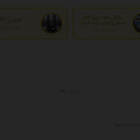
پخش عمده ورق های
افزودنی EP
سیمانی(ایرانیت)به قیمت
تهران، تهران
درب کارخانه
مازندران، آمل
تبلیغات
یو بهینه کنیم؟