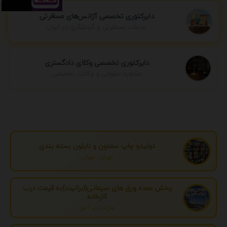
دایرکتوری تخصصی آژانس‌های مسافرتی
خدمات مسافرتی و گردشگری در ایران
دایرکتوری تخصصی وکلای دادگستری
مشاوره حقوقی و وکالت تخصصی
تولیدو چاپ سلفون و نایلون بسته بندی
تهران، تهران
پخش عمده ورق های سیمانی(ایرانیت)به قیمت درب
کارخانه
مازندران، آمل