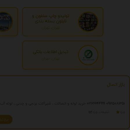
تولیدو چاپ سلفون و
نایلون بسته بندی
تهران، تهران
تبدیل اطلاعات بانکی
تهران، تهران
بازار اتصال
09125081351
02166644999
خرید لوله و اتصالات ، شیرآلات برنجی و چدنی ، لوله آب ، لوله مانیسمان
ویژه
تبلیغات ویژه
درج تبلیغ شما به