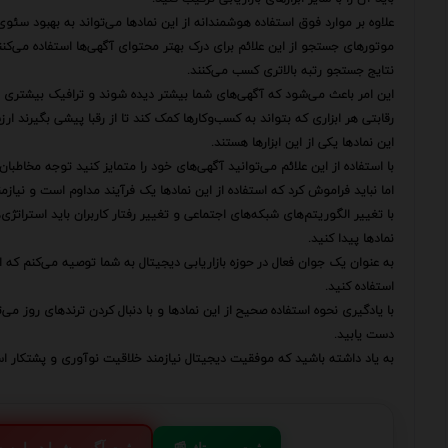
علاوه بر موارد فوق استفاده هوشمندانه از این نمادها می‌تواند به بهبود سئوی (SEO) آگهی‌های شما نیز کمک ک
موتورهای جستجو از این علائم برای درک بهتر محتوای آگهی‌ها استفاده می‌کنند 
نتایج جستجو رتبه بالاتری کسب می‌کنند.
این امر باعث می‌شود که آگهی‌های شما بیشتر دیده شوند و ترافیک بیشتری
رقابتی هر ابزاری که بتواند به کسب‌وکارها کمک کند تا از رقبا پیشی بگیرند ار
این نمادها یکی از این ابزارها هستند.
با استفاده از این علائم می‌توانید آگهی‌های خود را متمایز کنید توجه مخاط
اما نباید فراموش کرد که استفاده از این نمادها یک فرآیند مداوم است و نیاز
با تغییر الگوریتم‌های شبکه‌های اجتماعی و تغییر رفتار کاربران باید استراتژی
نمادها پیدا کنید.
به عنوان یک جوان فعال در حوزه بازاریابی دیجیتال به شما توصیه می‌کنم که از 
استفاده کنید.
با یادگیری نحوه استفاده صحیح از این نمادها و با دنبال کردن ترندهای روز می
دست یابید.
به یاد داشته باشید که موفقیت دیجیتال نیازمند خلاقیت نوآوری و پشتکار ا
📰 ثبت ریپورتاژ
💬 ثبت آگهی شما در این