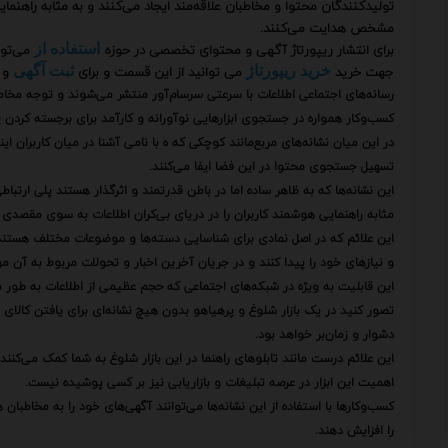
تولیدکنندگان محتوا و مخاطبان علاقه‌مند ایجاد می‌کنند و به مثابه راهنم
مشخص هدایت می‌کنند.
برای انتشار ریپورتاژ آگهی و محتوای تخصصی در حوزه
می‌توا
استفاده از
جهت خرید
می توانید از این قسمت و برای
و 
خرید ریپورتاژ
ثبت آگهی
رسانه‌های اجتماعی اطلاعات با سرعتی سرسام‌آور منتشر می‌شوند و توجه مخاطبا
کسب‌وکار همواره در جستجوی ابزارهایی نوآورانه و کارآمد برای برجسته کردن
در این میان نشانه‌های مربع‌مانند کوچکی که ه با نامی آشنا در میان کاربران 
تسهیل جستجوی محتوا در این فضا ایفا می‌کنند.
این نشانه‌ها که به ظاهر ساده اما در باطن قدرتمند و اثرگذار هستند پلی ارتباط
مثابه راهنمایی هوشمند کاربران را در دریای بی‌کران اطلاعات به سوی مقصد
این علائم که در اصل نمادی برای شناسایی دسته‌ها و موضوعات مختلف هستند به
و نیازهای خود را پیدا کنند و در جریان آخرین اخبار و تحولات مربوط به آن مو
این قابلیت به ویژه در شبکه‌های اجتماعی که حجم عظیمی از اطلاعات به طور م
تصور کنید در یک بازار شلوغ و پرهیاهو بدون هیچ نشانه‌ای برای یافتن کالای 
دشوار و زمان‌بر خواهد بود.
این علائم درست مانند تابلوهای راهنما در این بازار شلوغ به شما کمک می‌کن
اهمیت این ابزار در عرصه تبلیغات و بازاریابی نیز بر کسی پوشیده نیست.
کسب‌وکارها با استفاده از این نشانه‌ها می‌توانند آگهی‌های خود را به مخاط
را افزایش دهند.