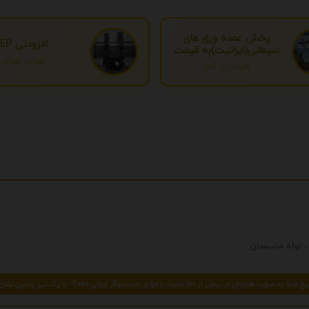
پخش عمده ورق های
افزودنی EP
سیمانی(ایرانیت)به قیمت
تهران، تهران
درب کارخانه
مازندران، آمل
 صورت همزمان در بیش از 150 سایت و موتور جستجوگر ایرانی 2059 - با یک تیر چندین نشان بزنید