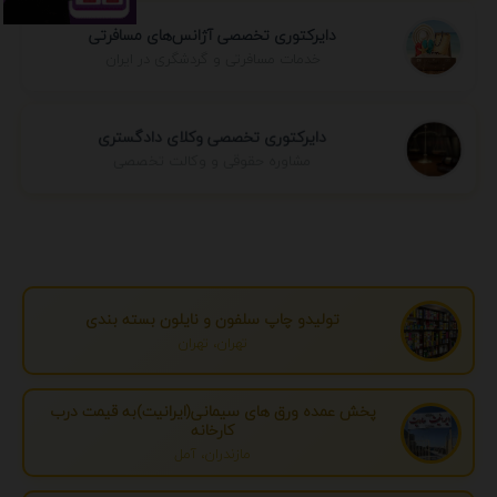
دایرکتوری تخصصی آژانس‌های مسافرتی
خدمات مسافرتی و گردشگری در ایران
دایرکتوری تخصصی وکلای دادگستری
مشاوره حقوقی و وکالت تخصصی
تولیدو چاپ سلفون و نایلون بسته بندی
تهران، تهران
پخش عمده ورق های سیمانی(ایرانیت)به قیمت درب
کارخانه
مازندران، آمل