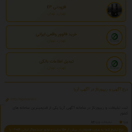
افزودنی EP
تهران، تهران
خرید فالوور واقعی ایرانی
تهران، تهران
تبدیل اطلاعات بانکی
تهران، تهران
درج آگهی و ریپورتاژ در آگهی آریا
http://agahiaria.ir
ثبت تبلیغات و ریپورتاژ در سامانه آگهی آریا یکی از قدیمیترین سامانه های
کشور
ویژه
تبلیغات ویژه
درج تبلیغ شما به صورت همزمان در بیش از 150 سایت و موتور جستجوگر ایرانی 2059 - با