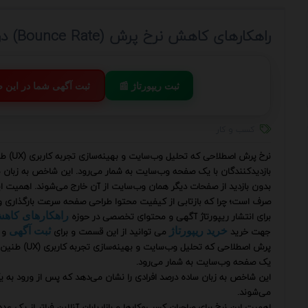
راهکارهای کاهش نرخ پرش (Bounce Rate) در آگهی‌ها
📰 ثبت ریپورتاژ
💬 ثبت آگهی شما در این
کسب و کار
نرخ پرش
بازدیدکنندگان با یک صفحه وب‌سایت به شمار می‌رود. این شاخص به زبان 
بدون بازدید از صفحات دیگر همان وب‌سایت از آن خارج می‌شوند. اهمیت این ن
صرف است؛ چرا که بازتابی از کیفیت محتوا طراحی صفحه سرعت بارگذاری و 
برای انتشار ریپورتاژ آگهی و محتوای تخصصی در حوزه
راهکارهای کا
جهت خرید
می توانید از این قسمت و برای
و 
خرید ریپورتاژ
ثبت آگهی
پرش اصطلاحی ک
یک صفحه وب‌سایت به شمار می‌رود.
این شاخص به زبان ساده درصد افرادی را نشان می‌دهد که پس از ورود به 
می‌شوند.
اهمیت این نرخ برای صاحبان کسب‌وکارها و بازاریابان آنلاین فراتر از یک