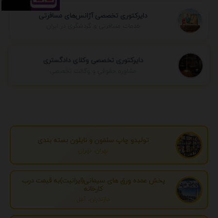
دایرکتوری تخصصی آژانس‌های مسافرتی
خدمات مسافرتی و گردشگری در ایران
دایرکتوری تخصصی وکلای دادگستری
مشاوره حقوقی و وکالت تخصصی
تولیدو چاپ سلفون و نایلون بسته بندی
تهران، تهران
پخش عمده ورق های سیمانی(ایرانیت)به قیمت درب
کارخانه
مازندران، آمل