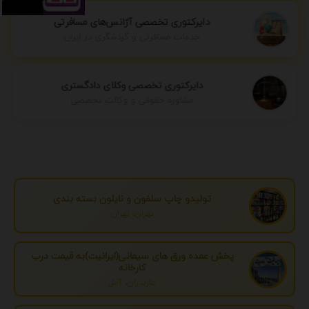
دایرکتوری تخصصی آژانس‌های مسافرتی
خدمات مسافرتی و گردشگری در ایران
دایرکتوری تخصصی وکلای دادگستری
مشاوره حقوقی و وکالت تخصصی
تولیدو چاپ سلفون و نایلون بسته بندی
تهران، تهران
پخش عمده ورق های سیمانی(ایرانیت)به قیمت درب
کارخانه
مازندران، آمل