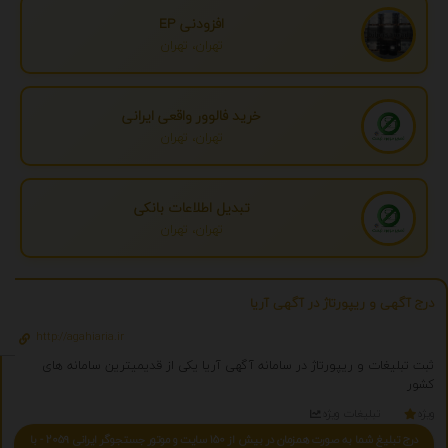
افزودنی EP
تهران، تهران
خرید فالوور واقعی ایرانی
تهران، تهران
تبدیل اطلاعات بانکی
تهران، تهران
درج آگهی و ریپورتاژ در آگهی آریا
http://agahiaria.ir
ثبت تبلیغات و ریپورتاژ در سامانه آگهی آریا یکی از قدیمیترین سامانه های
کشور
ویژه
تبلیغات ویژه
درج تبلیغ شما به صورت همزمان در بیش از 150 سایت و موتور جستجوگر ایرانی 2059 - با