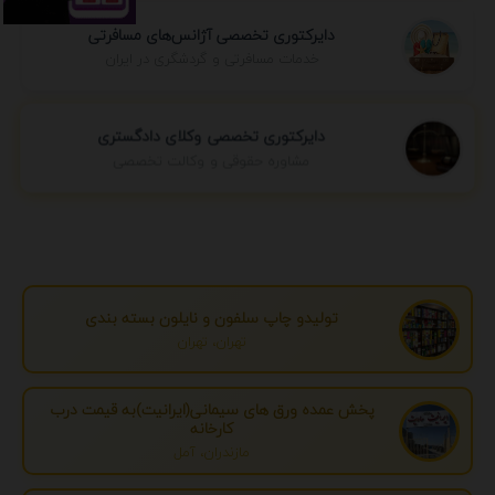
دایرکتوری تخصصی آژانس‌های مسافرتی
خدمات مسافرتی و گردشگری در ایران
دایرکتوری تخصصی وکلای دادگستری
مشاوره حقوقی و وکالت تخصصی
تولیدو چاپ سلفون و نایلون بسته بندی
تهران، تهران
پخش عمده ورق های سیمانی(ایرانیت)به قیمت درب
کارخانه
مازندران، آمل