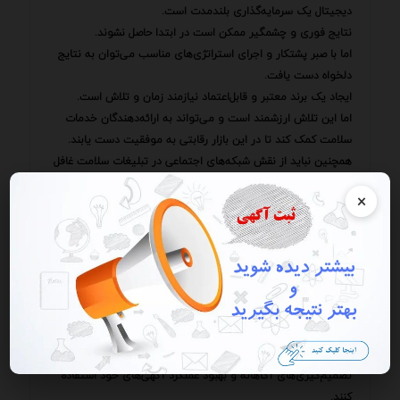
دیجیتال یک سرمایه‌گذاری بلندمدت است.
نتایج فوری و چشمگیر ممکن است در ابتدا حاصل نشوند.
اما با صبر پشتکار و اجرای استراتژی‌های مناسب می‌توان به نتایج
دلخواه دست یافت.
ایجاد یک برند معتبر و قابل‌اعتماد نیازمند زمان و تلاش است.
اما این تلاش ارزشمند است و می‌تواند به ارائه‌دهندگان خدمات
سلامت کمک کند تا در این بازار رقابتی به موفقیت دست یابند.
همچنین نباید از نقش شبکه‌های اجتماعی در تبلیغات سلامت غافل
شد.
×
پلتفرم‌هایی مانند اینستاگرام فیس‌بوک و توییتر فرصت‌های
بی‌نظیری را برای برقراری ارتباط با مخاطبان ایجاد آگاهی از برند و
انتشار اطلاعات مفید فراهم می‌کنند.
با ایجاد صفحات فعال و جذاب در شبکه‌های اجتماعی و انتشار
محتوای ارزشمند می‌توانید مخاطبان زیادی را جذب کرده و آن‌ها را
به مشتریان وفادار تبدیل کنید.
داده‌ها نقش بسیار مهمی در موفقیت کسب‌وکارها ایفا می‌کنند.
ارائه‌دهندگان خدمات سلامت نیز باید از داده‌ها برای
تصمیم‌گیری‌های آگاهانه و بهبود عملکرد آگهی‌های خود استفاده
کنند.