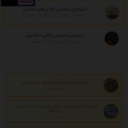
دایرکتوری تخصصی آژانس‌های مسافرتی
خدمات مسافرتی و گردشگری در ایران
دایرکتوری تخصصی وکلای دادگستری
مشاوره حقوقی و وکالت تخصصی
تولیدو چاپ سلفون و نایلون بسته بندی
تهران، تهران
پخش عمده ورق های سیمانی(ایرانیت)به قیمت درب
کارخانه
مازندران، آمل