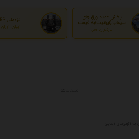
پخش عمده ورق های
افزودنی EP
سیمانی(ایرانیت)به قیمت
تهران، تهران
درب کارخانه
مازندران، آمل
تبلیغات
 به آگهی‌های زیبایی