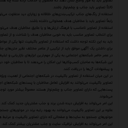
تصاویر باید به طور واضح نشان دهند که محصول یا خدمات ارائه شده چه هستند
ثالثاً تصاویر باید جذاب و چشم‌نواز باشند.
استفاده از رنگ‌های جذاب ترکیب‌بندی‌های خلاقانه و زوایای دید متفاوت می‌
رابعاً تصاویر باید با مخاطبان هدف همخوانی داشته باشند.
استفاده از تصاویر نامناسب با فرهنگ ارزش‌ها و یا علایق مخاطبان هدف می‌توا
برای انتخاب تصاویر مناسب باید به خوبی مخاطبان هدف را شناخت و از تصاویری ا
باید به این نکته توجه داشت که استفاده از تصاویر باکیفیت تنها یکی از عو
برای داشتن یک آگهی موفق باید از ترکیبی از عناصر مختلف نظیر متن‌های جذاب
در عصر حاضر شبکه‌های اجتماعی به یکی از مهم‌ترین ابزارهای بازاریابی و تبلیغا
این شبکه‌ها به صاحبان کسب‌وکارها این امکان را می‌دهند تا با مخاطبان خود د
و پیشنهادات آن‌ها را دریافت کنند.
در این میان استفاده از تصاویر باکیفیت در شبکه‌های اجتماعی از اهمیت ویژه‌
تصاویر باکیفیت می‌توانند به افزایش تعامل مخاطبان با پست‌های شبکه‌های اج
پست‌هایی که دارای تصاویر جذاب و چشم‌نواز هستند معمولاً بیشتر مورد توجه
می‌شوند.
این امر می‌تواند به افزایش دیده شدن برند و جذب مشتریان جدید کمک کند.
علاوه بر این تصاویر باکیفیت می‌توانند به بهبود رتبه برند در موتورهای جستج
موتورهای جستجو به سایت‌ها و صفحاتی که دارای تصاویر باکیفیت و مرتبط هست
این امر می‌تواند به افزایش ترافیک سایت و جذب مشتریان بیشتر کمک کند.