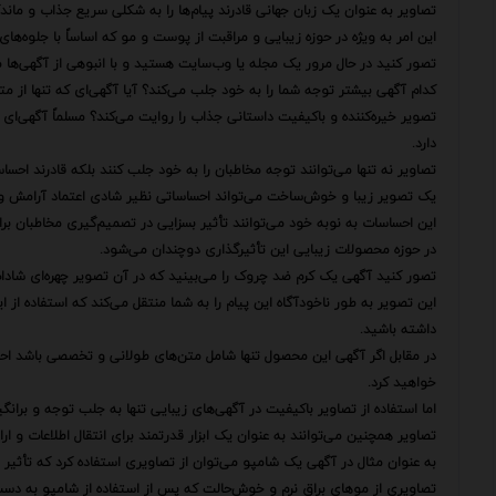
تصاویر به عنوان یک زبان جهانی قادرند پیام‌ها را به شکلی سریع جذاب و ماندگ
این امر به ویژه در حوزه زیبایی و مراقبت از پوست و مو که اساساً با جلوه‌ه
تصور کنید در حال مرور یک مجله یا وب‌سایت هستید و با انبوهی از آگهی‌ها 
کدام آگهی بیشتر توجه شما را به خود جلب می‌کند؟ آیا آگهی‌ای که تنها از م
تصویر خیره‌کننده و باکیفیت داستانی جذاب را روایت می‌کند؟ مسلماً آگهی‌ای
دارد.
تصاویر نه تنها می‌توانند توجه مخاطبان را به خود جلب کنند بلکه قادرند احساسا
یک تصویر زیبا و خوش‌ساخت می‌تواند احساساتی نظیر شادی اعتماد آرامش و 
این احساسات به نوبه خود می‌توانند تأثیر بسزایی در تصمیم‌گیری مخاطبان بر
در حوزه محصولات زیبایی این تأثیرگذاری دوچندان می‌شود.
تصور کنید آگهی یک کرم ضد چروک را می‌بینید که در آن تصویر چهره‌ای شا
این تصویر به طور ناخودآگاه این پیام را به شما منتقل می‌کند که استفاده از
داشته باشید.
در مقابل اگر آگهی این محصول تنها شامل متن‌های طولانی و تخصصی باشد احت
خواهید کرد.
اما استفاده از تصاویر باکیفیت در آگهی‌های زیبایی تنها به جلب توجه و برا
تصاویر همچنین می‌توانند به عنوان یک ابزار قدرتمند برای انتقال اطلاعات و ارا
به عنوان مثال در آگهی یک شامپو می‌توان از تصاویری استفاده کرد که تأثیر 
تصاویری از موهای براق نرم و خوش‌حالت که پس از استفاده از شامپو به دست آ