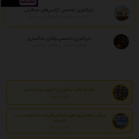
دایرکتوری تخصصی آژانس‌های مسافرتی
خدمات مسافرتی و گردشگری در ایران
دایرکتوری تخصصی وکلای دادگستری
مشاوره حقوقی و وکالت تخصصی
تولیدو چاپ سلفون و نایلون بسته بندی
تهران، تهران
پخش عمده ورق های سیمانی(ایرانیت)به قیمت درب
کارخانه
مازندران، آمل