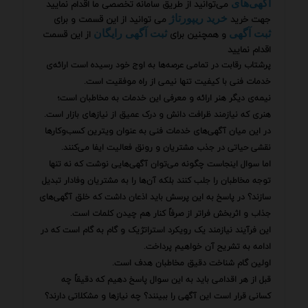
می‌توانید از طریق سامانه تخصصی ما اقدام نمایید
آگهی‌های
جهت خرید
می توانید از این قسمت و برای
خرید ریپورتاژ
و همچنین برای
از این قسمت
ثبت آگهی
ثبت آگهی رایگان
اقدام نمایید
پرشتاب رقابت در تمامی عرصه‌ها به اوج خود رسیده است ارائه‌ی
خدمات فنی با کیفیت تنها نیمی از راه موفقیت است.
نیمه‌ی دیگر هنر ارائه و معرفی این خدمات به مخاطبان است؛
هنری که نیازمند ظرافت دانش و درک عمیق از نیازهای بازار است.
در این میان آگهی‌های خدمات فنی به عنوان ویترین کسب‌وکارها
نقشی حیاتی در جذب مشتریان و رونق فعالیت ایفا می‌کنند.
اما سوال اینجاست چگونه می‌توان آگهی‌هایی نوشت که نه تنها
توجه مخاطبان را جلب کنند بلکه آن‌ها را به مشتریان وفادار تبدیل
سازند؟ در پاسخ به این پرسش باید اذعان داشت که خلق آگهی‌های
جذاب و اثربخش فراتر از صرفاً کنار هم چیدن کلمات است.
این فرآیند نیازمند یک رویکرد استراتژیک و گام به گام است که در
ادامه به تشریح آن خواهیم پرداخت.
اولین گام شناخت دقیق مخاطبان هدف است.
قبل از هر اقدامی باید به این سوال پاسخ دهیم که دقیقاً چه
کسانی قرار است این آگهی را ببینند؟ چه نیازها و مشکلاتی دارند؟