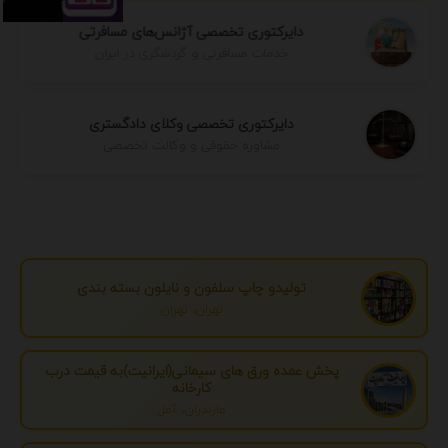
دایرکتوری تخصصی آژانس‌های مسافرتی
خدمات مسافرتی و گردشگری در ایران
دایرکتوری تخصصی وکلای دادگستری
مشاوره حقوقی و وکالت تخصصی
تولیدو چاپ سلفون و نایلون بسته بندی
تهران، تهران
پخش عمده ورق های سیمانی(ایرانیت)به قیمت درب
کارخانه
مازندران، آمل