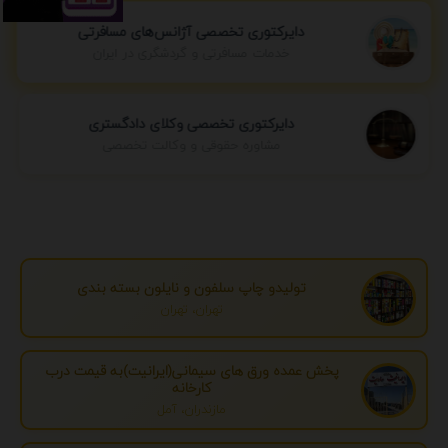
دایرکتوری تخصصی آژانس‌های مسافرتی
خدمات مسافرتی و گردشگری در ایران
دایرکتوری تخصصی وکلای دادگستری
مشاوره حقوقی و وکالت تخصصی
تولیدو چاپ سلفون و نایلون بسته بندی
تهران، تهران
پخش عمده ورق های سیمانی(ایرانیت)به قیمت درب
کارخانه
مازندران، آمل