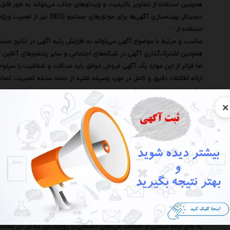
همچنین استفاده از تصاویر باکیفیت و ویدئوهای جذاب می‌تواند به طور قابل 
دیجیتال بهینه‌سازی آگهی‌ها برای موتورهای جستجو (SEO) نیز از اهمیت ویژه‌ای برخوردار است.
استفاده از -
مناسب و مرتبط با موضوع آگهی می‌تواند به افزایش رتبه آگهی در نتایج جست
همچنین اشتراک‌گذاری آگهی در شبکه‌های اجتماعی و سایر پلتفرم‌های آنلاین
اما فراتر از این موارد یک آگهی فروش موفق باید صداقت و شفافیت را سرلوحه
ارائه اطلاعات دقیق و کامل در مورد وسیله نقلیه از جمله سابقه تعمیرات تصا
و او را به خرید ترغیب نماید.
×
پنهان کردن اطلاعات یا ارائه اطلاعات نادرست نه تنها غیراخلاقی است بلکه می‌
در واقع یک آگهی فروش موفق باید به عنوان یک ابزار اطلاع‌رسانی و مشاوره‌ای
فروشنده باید تلاش کند تا با ارائه اطلاعات دقیق و بی‌طرفانه به مخاطب کمک 
پاسخگویی به سوالات و ابهامات مخاطبان ارائه مشاوره تخصصی و ایجاد فضایی 
کمک کند.
یکی دیگر از جنبه‌های مهم در نگارش آگهی‌های فروش جذاب توجه به ویژگی‌
به جای تمرکز صرف بر مشخصات فنی باید به مزایا و فواید استفاده از آن وسیله
برای مثال به جای اینکه صرفاً بگوییم "این خودرو دارای موتور قدرتمند است" م
کوهستانی رانندگی کنید و از مناظر طبیعی لذت ببرید".
همچنین می‌توان از تکنیک‌های داستان‌سرایی برای جذاب‌تر کردن آگهی استفاده
به جای ارائه لیستی از امکانات می‌توان داستانی را روایت کرد که در آن مخاطب