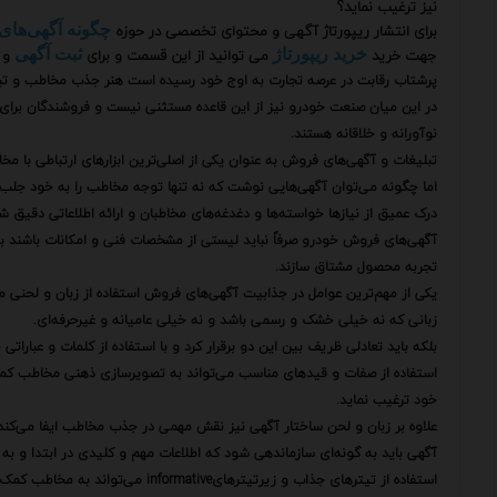
نیز ترغیب نماید؟
برای انتشار ریپورتاژ آگهی و محتوای تخصصی در حوزه
چگونه آگهی‌های
جهت خرید
می توانید از این قسمت و برای
و 
خرید ریپورتاژ
ثبت آگهی
پرشتاب رقابت در عرصه تجارت به اوج خود رسیده است هنر جذب مخاطب و تبد
در این میان صنعت خودرو نیز از این قاعده مستثنی نیست و فروشندگان برای 
نوآورانه و خلاقانه هستند.
تبلیغات و آگهی‌های فروش به عنوان یکی از اصلی‌ترین ابزارهای ارتباطی با م
اما چگونه می‌توان آگهی‌هایی نوشت که نه تنها توجه مخاطب را به خود جلب کن
درک عمیق از نیازها خواسته‌ها و دغدغه‌های مخاطبان و ارائه اطلاعاتی دقیق 
آگهی‌های فروش خودرو صرفاً نباید لیستی از مشخصات فنی و امکانات باشند بلک
تجربه محصول مشتاق سازند.
یکی از مهم‌ترین عوامل در جذابیت آگهی‌های فروش استفاده از زبان و لحنی 
زبانی که نه خیلی خشک و رسمی باشد و نه خیلی عامیانه و غیرحرفه‌ای.
بلکه باید تعادلی ظریف بین این دو برقرار کرد و با استفاده از کلمات و عباراتی
استفاده از صفات و قیدهای مناسب می‌تواند به تصویرسازی ذهنی مخاطب کمک کر
خود ترغیب نماید.
علاوه بر زبان و لحن ساختار آگهی نیز نقش مهمی در جذب مخاطب ایفا می‌کند
آگهی باید به گونه‌ای سازماندهی شود که اطلاعات مهم و کلیدی در ابتدا و به
استفاده از تیترهای جذاب و زیرتیترهایinformative می‌تواند به مخاطب کمک کند تا به سرعت به اطلاعات مورد نیاز خود دسترسی پیدا کند.