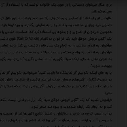
برای مثال می‌توان داستانی را در مورد یک خانواده نوشت که با استفاده از آن
سپری کرده‌اند.
علاوه بر این استفاده از تصاویر و ویدئوهای باکیفیت می‌تواند به طور قابل تو
تصاویر باید زوایای مختلف وسیله نقلیه را به نمایش بگذارند و ویدئوها باید ق
همچنین می‌توان از تصاویر و ویدئوهایی استفاده کرد که احساسات مثبتی را در 
یک آگهی فروش موفق باید یک فراخوان به اقدام (Call to Action) قوی داشته باشد.
فراخوان به اقدام مخاطب را به انجام یک عمل خاص ترغیب می‌کند مانند تماس با 
فراخوان به اقدام باید واضح مختصر و جذاب باشد و به مخاطب دلیلی برای انجا
به عنوان مثال به جای اینکه صرفاً بگوییم "با ما تماس بگیرید" می‌توانیم بگو
بهره‌مند شوید".
یا به جای اینکه بگوییم "از نمایشگاه ما بازدید کنید" می‌توانیم بگوییم "از نما
در مجموع نگارش آگهی‌های فروش جذاب نیازمند ترکیبی از خلاقیت دانش تخص
با رعایت اصول و تکنیک‌های ذکر شده می‌توان آگهی‌هایی نوشت که نه تنها تو
نماید.
فراموش نکنیم که یک آگهی فروش موفق صرفاً یک ابزار تبلیغاتی نیست بلکه یک
کند و به ایجاد یک رابطه بلندمدت و سودمند منجر شود.
در این مسیر توجه به بازخورد مخاطبان و تحلیل نتایج آگهی‌ها نیز از اهمیت وی
با بررسی آمار و ارقام مربوط به بازدید آگهی‌ها تعداد تماس‌ها و پیام‌های د