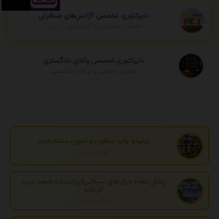
دایرکتوری تخصصی آژانس‌های مسافرتی
خدمات مسافرتی و گردشگری در ایران
دایرکتوری تخصصی وکلای دادگستری
مشاوره حقوقی و وکالت تخصصی
تولیدو چاپ سلفون و نایلون بسته بندی
تهران، تهران
پخش عمده ورق های سیمانی(ایرانیت)به قیمت درب
کارخانه
مازندران، آمل