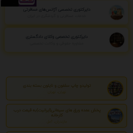
دایرکتوری تخصصی آژانس‌های مسافرتی
خدمات مسافرتی و گردشگری در ایران
دایرکتوری تخصصی وکلای دادگستری
مشاوره حقوقی و وکالت تخصصی
تولیدو چاپ سلفون و نایلون بسته بندی
تهران، تهران
پخش عمده ورق های سیمانی(ایرانیت)به قیمت درب
کارخانه
مازندران، آمل