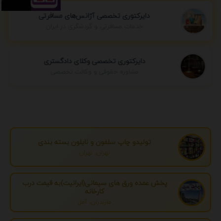
دایرکتوری تخصصی آژانس‌های مسافرتی
خدمات مسافرتی و گردشگری در ایران
دایرکتوری تخصصی وکلای دادگستری
مشاوره حقوقی و وکالت تخصصی
تولیدو چاپ سلفون و نایلون بسته بندی
تهران، تهران
پخش عمده ورق های سیمانی(ایرانیت)به قیمت درب
کارخانه
مازندران، آمل