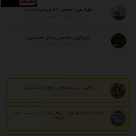
دایرکتوری تخصصی آژانس‌های مسافرتی
خدمات مسافرتی و گردشگری در ایران
دایرکتوری تخصصی وکلای دادگستری
مشاوره حقوقی و وکالت تخصصی
تولیدو چاپ سلفون و نایلون بسته بندی
تهران، تهران
پخش عمده ورق های سیمانی(ایرانیت)به قیمت درب
کارخانه
مازندران، آمل