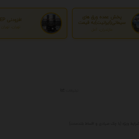
پخش عمده ورق های
افزودنی EP
سیمانی(ایرانیت)به قیمت
تهران، تهران
درب کارخانه
مازندران، آمل
تبلیغات
رایط ویژه (با چک صیادی و اقساط بلندمدت)