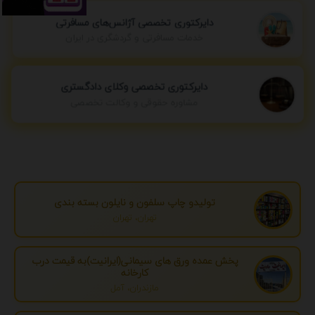
دایرکتوری تخصصی آژانس‌های مسافرتی
خدمات مسافرتی و گردشگری در ایران
دایرکتوری تخصصی وکلای دادگستری
مشاوره حقوقی و وکالت تخصصی
تولیدو چاپ سلفون و نایلون بسته بندی
تهران، تهران
پخش عمده ورق های سیمانی(ایرانیت)به قیمت درب
کارخانه
مازندران، آمل