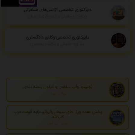
دایرکتوری تخصصی آژانس‌های مسافرتی
خدمات مسافرتی و گردشگری در ایران
دایرکتوری تخصصی وکلای دادگستری
مشاوره حقوقی و وکالت تخصصی
تولیدو چاپ سلفون و نایلون بسته بندی
تهران، تهران
پخش عمده ورق های سیمانی(ایرانیت)به قیمت درب
کارخانه
مازندران، آمل