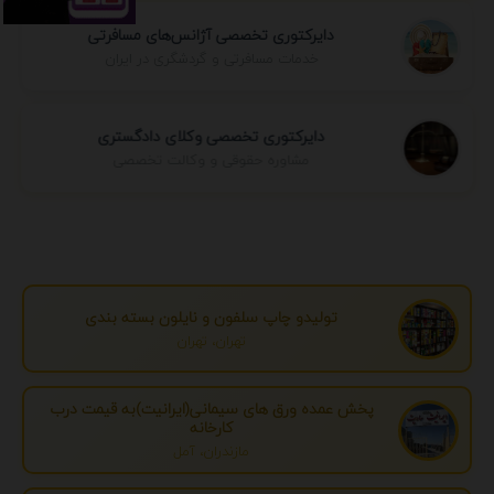
دایرکتوری تخصصی آژانس‌های مسافرتی
خدمات مسافرتی و گردشگری در ایران
دایرکتوری تخصصی وکلای دادگستری
مشاوره حقوقی و وکالت تخصصی
تولیدو چاپ سلفون و نایلون بسته بندی
تهران، تهران
پخش عمده ورق های سیمانی(ایرانیت)به قیمت درب
کارخانه
مازندران، آمل