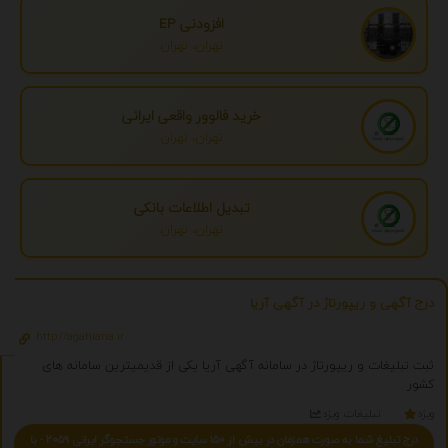
افزودنی EP
تهران، تهران
خرید فالوور واقعی ایرانی
تهران، تهران
تبدیل اطلاعات بانکی
تهران، تهران
درج آگهی و ریپورتاژ در آگهی آریا
http://agahiaria.ir
ثبت تبلیغات و ریپورتاژ در سامانه آگهی آریا یکی از قدیمیترین سامانه های
کشور
ویژه
تبلیغات ویژه
درج تبلیغ شما به صورت همزمان در بیش از 150 سایت و موتور جستجوگر ایرانی 2059 - با