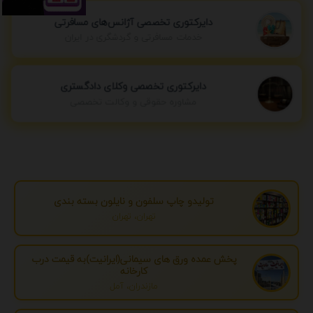
دایرکتوری تخصصی آژانس‌های مسافرتی
خدمات مسافرتی و گردشگری در ایران
دایرکتوری تخصصی وکلای دادگستری
مشاوره حقوقی و وکالت تخصصی
تولیدو چاپ سلفون و نایلون بسته بندی
تهران، تهران
پخش عمده ورق های سیمانی(ایرانیت)به قیمت درب
کارخانه
مازندران، آمل