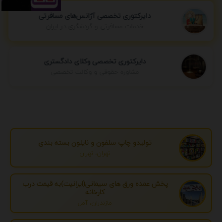
دایرکتوری تخصصی آژانس‌های مسافرتی
خدمات مسافرتی و گردشگری در ایران
دایرکتوری تخصصی وکلای دادگستری
مشاوره حقوقی و وکالت تخصصی
تولیدو چاپ سلفون و نایلون بسته بندی
تهران، تهران
پخش عمده ورق های سیمانی(ایرانیت)به قیمت درب
کارخانه
مازندران، آمل