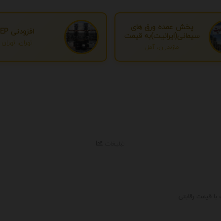
پخش عمده ورق های
افزودنی EP
سیمانی(ایرانیت)به قیمت
تهران، تهران
درب کارخانه
مازندران، آمل
تبلیغات
با قیمت رقابتی