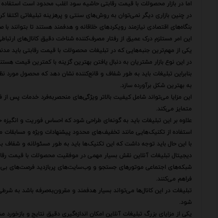
اما در بازار محصولات با قیمت رقابتی حاشیه سود اغلب محدود است استفاده 
در چنین بازاری دیگر نمی‌توان به روش‌های سنتی و پرهزینه تبلیغاتی اکتفا کرد
بنگاه‌های اقتصادی نیازمند رویکردهای خلاقانه و هدفمند هستند تا بتوانند با
این امر مستلزم درک عمیق از رفتار مصرف‌کننده شناخت دقیق کانال‌های ارتباطی 
یکی از مهم‌ترین جنبه‌هایی که در تبلیغات محصولات با قیمت رقابتی باید مدن
در این نوع بازار مشتریان به دنبال یافتن بهترین گزینه با کمترین قیمت هستند
بنابراین تبلیغات باید به طور شفاف و قانع‌کننده نشان دهد که محصول مورد نظر
به بهترین شکل برآورده سازد.
این مزایا می‌تواند شامل کیفیت بالاتر ویژگی‌های منحصربه‌فرد خدمات پس از ف
متمایز می‌کند.
علاوه بر این تبلیغات باید به گونه‌ای طراحی شود که احساس فوریت و انگیزه خر
استفاده از تکنیک‌هایی مانند تخفیف‌های محدود پیشنهادات ویژه و مسابقات 
با این حال باید توجه داشت که این تکنیک‌ها باید به طور مسئولانه و شفاف به
دیجیتال تبلیغات آنلاین نقش بسیار مهمی در موفقیت محصولات با قیمت رقابت
شبکه‌های اجتماعی موتورهای جستجو و وب‌سایت‌های پربازدید فرصت‌های بی‌نظ
فراهم می‌کنند.
تبلیغات در این کانال‌ها می‌تواند بسیار هدفمند و مقرون‌به‌صرفه باشد به شرطی
شود.
یکی از مزایای بزرگ تبلیغات آنلاین امکان اندازه‌گیری دقیق نتایج و بازخورد 