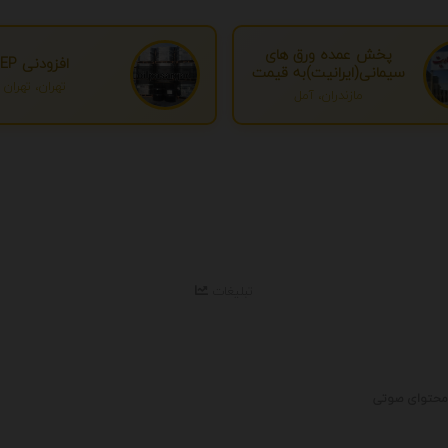
پخش عمده ورق های
افزودنی EP
سیمانی(ایرانیت)به قیمت
تهران، تهران
درب کارخانه
مازندران، آمل
تبلیغات
ا محتوای صوتی