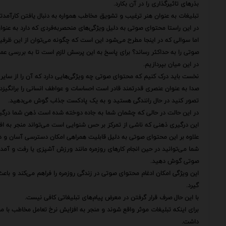
بذرهای تاثیرگذاری را در آن بکارد.
تبلیغات به عنوان هنر ترغیب و تشویق مخاطب همواره به دنبال یافتن کارآمدتر
در این راستا محتوای صوتی به دلیل ویژگی‌های منحصربه‌فردی که دارد به عنوان
اما سوالی که در اینجا مطرح می‌شود این است که چگونه می‌توان از این ظرفیت
صوتی را به حداکثر رساند؟ برای پاسخ به این پرسش لازم است تا به بررسی ع
در این میان بپردازیم.
نخست باید درک کنیم که محتوای صوتی چه ویژگی‌هایی دارد که آن را از سایر رس
صدا به عنوان عنصری قدرتمند قادر است احساسات و عواطف انسانی را برانگیز
تصور کنید در حال رانندگی هستید و به یک پادکست جذاب گوش می‌دهید.
در این حالت در حالی که چشمان شما به جاده دوخته شده است ذهن شما درگیر 
این درگیری ذهنی که ناشی از تمرکز بر حس شنوایی است می‌تواند منجر به افز
علاوه بر این محتوای صوتی به دلیل قابلیت همراهی امکان دسترسی آسان و در
شما می‌توانید در حین انجام کارهای روزمره مانند ورزش آشپزی یا رفت و آمد 
صوتی گوش دهید.
این ویژگی امکان ادغام محتوای صوتی در زندگی روزمره را فراهم می‌کند و باع
گیرد.
با این حال صرف قرار گرفتن در معرض پیام‌های تبلیغاتی کافی نیست.
برای اینکه تبلیغات موثر واقع شوند و منجر به افزایش نرخ تعامل مخاطب با م
داشت.