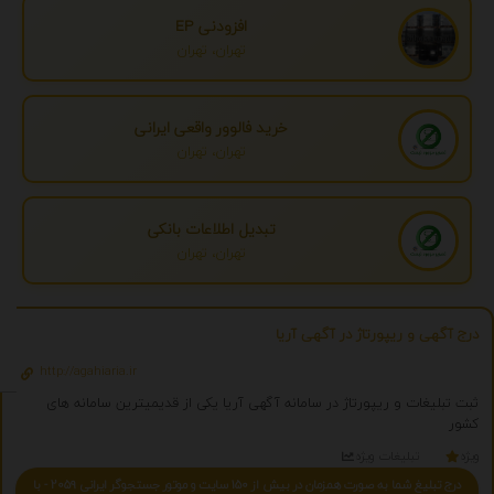
افزودنی EP
تهران، تهران
خرید فالوور واقعی ایرانی
تهران، تهران
تبدیل اطلاعات بانکی
تهران، تهران
درج آگهی و ریپورتاژ در آگهی آریا
http://agahiaria.ir
ثبت تبلیغات و ریپورتاژ در سامانه آگهی آریا یکی از قدیمیترین سامانه های
کشور
ویژه
تبلیغات ویژه
درج تبلیغ شما به صورت همزمان در بیش از 150 سایت و موتور جستجوگر ایرانی 2059 - با