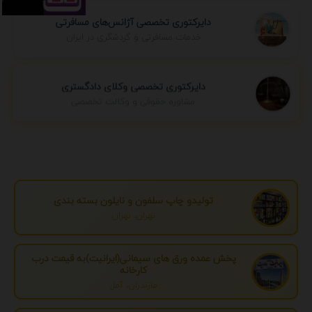
دایرکتوری تخصصی آژانس‌های مسافرتی
خدمات مسافرتی و گردشگری در ایران
دایرکتوری تخصصی وکلای دادگستری
مشاوره حقوقی و وکالت تخصصی
تولیدو چاپ سلفون و نایلون بسته بندی
تهران، تهران
پخش عمده ورق های سیمانی(ایرانیت)به قیمت درب
کارخانه
مازندران، آمل