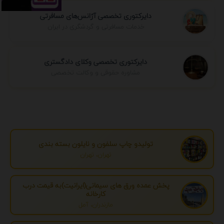
دایرکتوری تخصصی آژانس‌های مسافرتی
خدمات مسافرتی و گردشگری در ایران
دایرکتوری تخصصی وکلای دادگستری
مشاوره حقوقی و وکالت تخصصی
تولیدو چاپ سلفون و نایلون بسته بندی
تهران، تهران
پخش عمده ورق های سیمانی(ایرانیت)به قیمت درب
کارخانه
مازندران، آمل