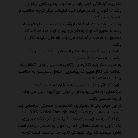
یک پیام تبلیغاتی خوب باید از جذابیت بصری کافی برخوردار
باشد به گونه‌ای که در میان انبوه تبلیغات دیگر توجه مخاطب را
به خود جلب کند.
همچنین باید حاوی اطلاعات ارزشمند و مرتبط با نیازهای مخاطب
باشد به نحوی که او را به فکر فرو ببرد و او را متقاعد کند که
محصول یا خدمت ارائه شده می‌تواند راه حلی برای مشکل او
باشد.
علاوه بر این یک پیام تبلیغاتی اثربخش باید در زمان و مکان
مناسب به دست مخاطب برسد.
به عبارت دیگر باید کانال‌های ارتباطی مناسبی را برای انتشار پیام
انتخاب کرد کانال‌هایی که بیشترین احتمال دسترسی به مخاطب
هدف را داشته باشند.
برای مثال اگر هدف دستیابی به جوانان است استفاده از
شبکه‌های اجتماعی پرطرفدار در میان این گروه سنی می‌تواند
گزینه مناسبی باشد.
در این میان یکی از مهم‌ترین شاخص‌های سنجش اثربخشی یک
کمپین تبلیغاتی نرخ کلیک (Click-Through Rate یا CTR) است.
نرخ کلیک به معنای نسبت تعداد کلیک‌های انجام شده بر روی
یک آگهی به تعداد دفعاتی که آن آگهی به نمایش درآمده است
نشان می‌دهد که پیام تبلیغاتی تا چه حد توانسته است توجه