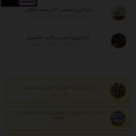
دایرکتوری تخصصی آژانس‌های مسافرتی
خدمات مسافرتی و گردشگری در ایران
دایرکتوری تخصصی وکلای دادگستری
مشاوره حقوقی و وکالت تخصصی
تولیدو چاپ سلفون و نایلون بسته بندی
تهران، تهران
پخش عمده ورق های سیمانی(ایرانیت)به قیمت درب
کارخانه
مازندران، آمل