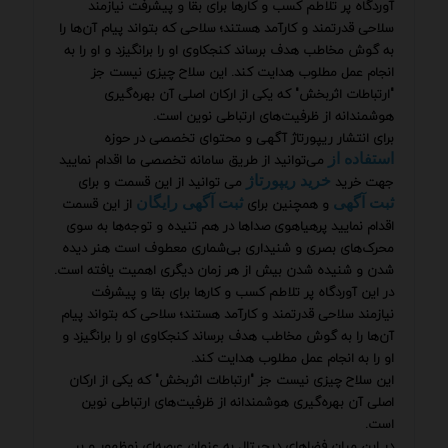
آوردگاه پر تلاطم کسب و کارها برای بقا و پیشرفت نیازمند
سلاحی قدرتمند و کارآمد هستند؛ سلاحی که بتواند پیام آن‌ها را
به گوش مخاطب هدف برساند کنجکاوی او را برانگیزد و او را به
انجام عمل مطلوب هدایت کند. این سلاح چیزی نیست جز
"ارتباطات اثربخش" که یکی از ارکان اصلی آن بهره‌گیری
هوشمندانه از ظرفیت‌های ارتباطی نوین است.
برای انتشار ریپورتاژ آگهی و محتوای تخصصی در حوزه
می‌توانید از طریق سامانه تخصصی ما اقدام نمایید
استفاده از
جهت خرید
می توانید از این قسمت و برای
خرید ریپورتاژ
و همچنین برای
از این قسمت
ثبت آگهی
ثبت آگهی رایگان
اقدام نمایید پرهیاهوی صداها در هم تنیده و توجه‌ها به سوی
محرک‌های بصری و شنیداری بی‌شماری معطوف است هنر دیده
شدن و شنیده شدن بیش از هر زمان دیگری اهمیت یافته است.
در این آوردگاه پر تلاطم کسب و کارها برای بقا و پیشرفت
نیازمند سلاحی قدرتمند و کارآمد هستند؛ سلاحی که بتواند پیام
آن‌ها را به گوش مخاطب هدف برساند کنجکاوی او را برانگیزد و
او را به انجام عمل مطلوب هدایت کند.
این سلاح چیزی نیست جز "ارتباطات اثربخش" که یکی از ارکان
اصلی آن بهره‌گیری هوشمندانه از ظرفیت‌های ارتباطی نوین
است.
در این میان فضاهای دیجیتال به عنوان عرصه‌ای نوظهور و پر