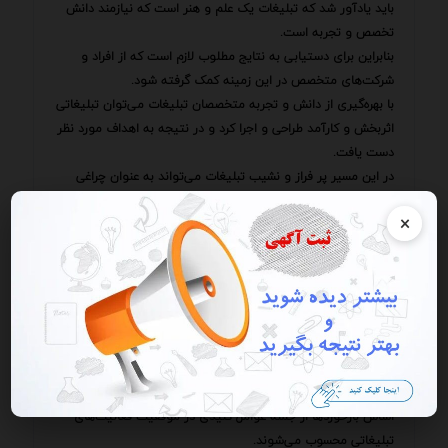
باید یادآور شد که تبلیغات یک علم و هنر است که نیازمند دانش
تخصص و تجربه است.
بنابراین برای دستیابی به نتایج مطلوب لازم است که از افراد و
شرکت‌های متخصص در این زمینه کمک گرفته شود.
با بهره‌گیری از دانش و تجربه متخصصان تبلیغات می‌توان تبلیغاتی
اثربخش و کارآمد طراحی و اجرا کرد و در نتیجه به اهداف مورد نظر
دست یافت.
در این مسیر پر فراز و نشیب تبلیغات می‌تواند به عنوان چراغی
راهنما مسیر درست را به ما نشان دهد و ما را در رسیدن به قله‌های
×
موفقیت یاری رساند.
پس بیایید با استفاده از این ابزار قدرتمند گامی بلند در جهت
افزایش نرخ مشارکت مخاطبان و دستیابی به اهداف سازمانی و
اجتماعی برداریم.
در این راه شناخت دقیق از مخاطب و نیازهایش تحلیل رقبا و
جایگاه‌یابی مناسب در بازار انتخاب رسانه‌های مناسب و طراحی
پیام‌های جذاب و متقاعدکننده از اهمیت بسزایی برخوردارند.
همچنین ارزیابی مستمر نتایج تبلیغات و اصلاح استراتژی‌ها بر
اساس بازخوردها از جمله عوامل کلیدی در موفقیت فعالیت‌های
تبلیغاتی محسوب می‌شوند.