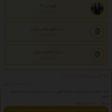
افزودنی EP
تهران، تهران
خرید فالوور واقعی ایرانی
تهران، تهران
تبدیل اطلاعات بانکی
تهران، تهران
درج آگهی و ریپورتاژ در آگهی آریا
http://agahiaria.ir
ثبت تبلیغات و ریپورتاژ در سامانه آگهی آریا یکی از قدیمیترین سامانه های
کشور
ویژه
تبلیغات ویژه
درج تبلیغ شما به صورت همزمان در بیش از 150 سایت و موتور جستجوگر ایرانی 2059 - با