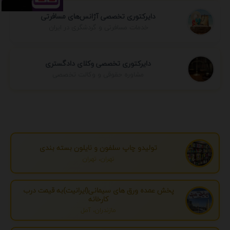
دایرکتوری تخصصی آژانس‌های مسافرتی
خدمات مسافرتی و گردشگری در ایران
دایرکتوری تخصصی وکلای دادگستری
مشاوره حقوقی و وکالت تخصصی
تولیدو چاپ سلفون و نایلون بسته بندی
تهران، تهران
پخش عمده ورق های سیمانی(ایرانیت)به قیمت درب
کارخانه
مازندران، آمل