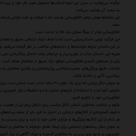
چگونه می‌توانید در میان این انبوه انتخاب‌ها محصول مورد نظر خود را پیدا کنی
به سمت آن هدایت می‌کنند.
این نشانه‌ها همان عناصر اطلاع‌رسانی هستند که با ظرافت و دقت طراحی شده‌
دهند.
اطلاع‌رسانی فراتر از صرفاً معرفی یک کالا یا خدمت است.
این فرآیند نوعی داستان‌سرایی است که با هدف ایجاد ارتباطی عمیق و معنادار
در این داستان نیازها خواسته‌ها و دغدغه‌های مخاطب در نظر گرفته می‌شود و پ
هرچه این داستان جذاب‌تر باورپذیرتر و مرتبط‌تر باشد احتمال برانگیختن حس ک
یکی از جنبه‌های کلیدی اطلاع‌رسانی موفق درک عمیق از مخاطبان هدف است.
شناخت دقیق ویژگی‌های جمعیت‌شناختی روان‌شناختی و رفتاری مخاطبان به ما ای
بیشترین تأثیر را داشته باشند.
به عنوان مثال پیامی که برای یک جوان ۲۰ ساله جذاب است ممکن است برای یک فرد ۵۰ ساله هیچ جذابیتی نداشته باشد.
بنابراین لازم است با استفاده از ابزارهای تحلیل داده و تحقیقات بازار تصوی
اطلاع‌رسانی خود را تنظیم کنیم.
علاوه بر شناخت مخاطبان انتخاب کانال مناسب برای انتقال پیام نیز از اهمیت با
ه طیف گسترده‌ای از کانال‌های ارتباطی در اختیار ما قرار دارد از جمله رسانه‌ها
هر کدام از این کانال‌ها ویژگی‌ها و مزایای خاص خود را دارند و برای رسیدن 
به عنوان مثال رسانه‌های اجتماعی برای ایجاد تعامل دوطرفه با مخاطبان و ا
تلویزیون و رادیو برای رسیدن به مخاطبان گسترده و ایجاد آگاهی از برند کاربرد