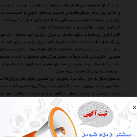
یکی دیگر از جنبه‌های مهم اطلاع‌رسانی استفاده از خلاقیت و نوآوری در طراحی 
ی که هر روز شاهد بمباران اطلاعاتی هستیم پیام‌های تکراری و خسته‌کننده به 
برای جلب توجه مخاطبان باید پیام‌هایی خلاقانه و نوآورانه طراحی کنیم که ب
کنجکاوی آن‌ها را برانگیزند و در ذهنشان ماندگار شوند.
تاثیر گذاری رویدادها و شرایط مختلف بر میزان درگیری افراد جامعه با یک موض
این یک اصل اثبات شده است که در شرایط خاص میزان توجه و انرژی افراد
در این زمان است که می توان با استفاده از ابزار اطلاع رسانی با کیفیت حداکثر به
همچنین اطلاع‌رسانی نباید صرفاً به معرفی ویژگی‌های محصول یا خدمات محدود
بلکه باید به دنبال ایجاد ارزش برای مخاطبان باشیم و به آن‌ها نشان دهیم که
را برآورده سازد و زندگی‌شان را بهبود بخشد.
به عنوان مثال به جای اینکه صرفاً بگوییم "این محصول دارای فلان ویژگی‌ها 
صرفه‌جویی کنید بهره‌وری خود را افزایش دهید و زندگی راحت‌تری داشته باشید
رقابتی برندهایی که قادر به برقراری ارتباطی موثر و معنادار با مخاطبان خود
اطلاع‌رسانی ابزاری قدرتمند است که به ما کمک می‌کند تا داستان برند خود را ب
×
مشتریان وفادار تبدیل کنیم.
با استفاده از استراتژی‌های اطلاع‌رسانی هوشمندانه و خلاقانه می‌توانیم در این ع
تثبیت کنیم.
علاوه بر موارد فوق اندازه‌گیری و ارزیابی اثربخشی فعالیت‌های اطلاع‌رسانی نیز