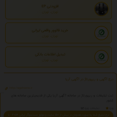
افزودنی EP
تهران، تهران
خرید فالوور واقعی ایرانی
تهران، تهران
تبدیل اطلاعات بانکی
تهران، تهران
درج آگهی و ریپورتاژ در آگهی آریا
http://agahiaria.ir
ثبت تبلیغات و ریپورتاژ در سامانه آگهی آریا یکی از قدیمیترین سامانه های
کشور
ویژه
تبلیغات ویژه
درج تبلیغ شما به صورت همزمان در بیش از 150 سایت و موتور جستجوگر ایرانی 2059 - با