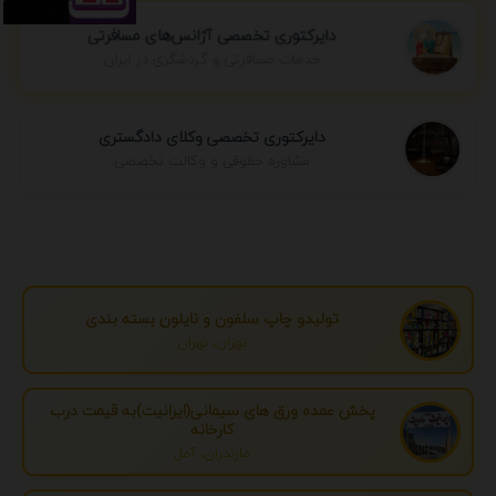
دایرکتوری تخصصی آژانس‌های مسافرتی
خدمات مسافرتی و گردشگری در ایران
دایرکتوری تخصصی وکلای دادگستری
مشاوره حقوقی و وکالت تخصصی
تولیدو چاپ سلفون و نایلون بسته بندی
تهران، تهران
پخش عمده ورق های سیمانی(ایرانیت)به قیمت درب
کارخانه
مازندران، آمل