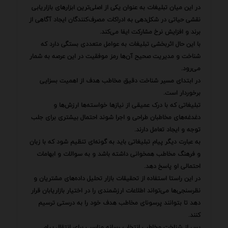
در این میان تبلیغات به عنوان یکی از اصلی‌ترین ابزارهای بازاریابی
نقشی حیاتی در شکل‌دهی به ادراکات مصرف‌کنندگان ایجاد آگاهی از
برند و افزایش نرخ مشارکت ایفا می‌کند.
با این حال اثربخشی تبلیغات به عوامل متعددی بستگی دارد که
شناخت و مدیریت صحیح آن‌ها رمز موفقیت در این عرصه به شمار
می‌رود.
در ابتدای مسیر شناخت دقیق مخاطب هدف از اهمیت بسزایی
برخوردار است.
تبلیغاتی که با درک عمیقی از نیازها خواسته‌ها ارزش‌ها و
دغدغه‌های مخاطبان طراحی و اجرا شوند احتمال بیشتری برای جلب
توجه و ایجاد تعامل دارند.
به عبارت دیگر پیام تبلیغاتی باید به گونه‌ای تنظیم شود که با زبان
و فرهنگ مخاطب همخوانی داشته باشد و به سوالات و ابهامات
احتمالی او پاسخ دهد.
در این راستا استفاده از تحقیقات بازار تحلیل داده‌های مشتریان و
نظرسنجی‌ها می‌تواند اطلاعات ارزشمندی را در اختیار بازاریابان قرار
دهد تا بتوانند پرسونای مخاطب هدف خود را به درستی ترسیم
کنند.
پس از شناخت مخاطب انتخاب رسانه مناسب برای انتقال پیام