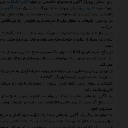
برای انتشار ریپورتاژ آگهی و محتوای تخصصی در حوزه
می‌ت
تاثیر تبلیغات
جهت خرید
می توانید از این قسمت و برای
و 
خرید ریپورتاژ
ثبت آگهی
رقابت در عرصه کسب و کار به اوج خود رسیده است سازمان‌ها به دنبال را
در این میان تبلیغات به عنوان یکی از قدرتمندترین ابزارهای ارتباطی نقشی 
می‌کند.
با این حال اثربخشی تبلیغات تنها به خلق یک پیام جذاب و انتشار گسترده 
بلکه درک عمیق از نیازها و خواسته‌های مخاطبان و ارائه تجربه‌ای مثبت و به 
است.
در واقع تجربه کاربری (UX) به عنوان یک مفهوم جامع تمامی جنبه‌های تعامل یک کاربر با یک محصول خدمت یا سیستم را در بر می‌گیرد.
یک تجربه کاربری مطلوب نه تنها رضایت و وفاداری مشتریان را افزایش می‌ده
عمل کند.
از این رو بررسی و تحلیل تاثیر تبلیغات بر بهبود تجربه کاربری به عنوان 
بسیاری از متخصصان و پژوهشگران قرار گرفته است.
تبلیغات به عنوان اولین نقطه تماس بسیاری از مشتریان با یک برند می‌تواند
کاربری داشته باشد.
یک آگهی تبلیغاتی جذاب و مرتبط می‌تواند مخاطبان را ترغیب به بازدید از
با این حال اگر تجربه کاربری واقعی با انتظارات ایجاد شده در تبلیغات همخو
مشتریان شود.
به عنوان مثال اگر یک آگهی تبلیغاتی وعده یک فرآیند خرید آسان و سریع ر
طراحی پیچیده یا فرآیند پرداخت طولانی و دشوار همراه باشد مشتریان احس
از سوی دیگر تبلیغات می‌تواند به عنوان ابزاری برای بهبود تجربه کاربری مو