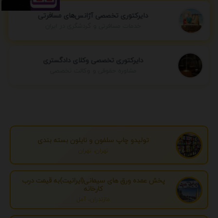
دایرکتوری تخصصی آژانس‌های مسافرتی
خدمات مسافرتی و گردشگری در ایران
دایرکتوری تخصصی وکلای دادگستری
مشاوره حقوقی و وکالت تخصصی
تولیدو چاپ سلفون و نایلون بسته بندی
تهران، تهران
پخش عمده ورق های سیمانی(ایرانیت)به قیمت درب
کارخانه
مازندران، آمل