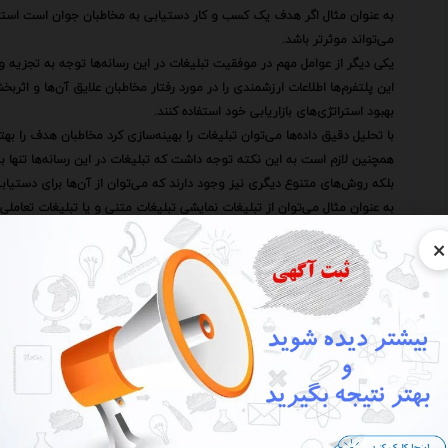
به عنوان مثال اگر هدف یک کسب و کار دستیابی به مخاطبان جوان است استفاد
می‌تواند موثرتر باشد.
یکی دیگر از عوامل مهم در موفقیت تبلیغات در این رسانه‌ها توجه به تجزیه و 
این پلتفرم‌ها اطلاعات ارزشمندی را در مورد رفتار مخاطبان علایق آن‌ها و اثربخ
بهبود استراتژی‌های بازاریابی خود استفاده کنند.
با تحلیل دقیق داده‌ها می‌توان تبلیغات را بهینه‌سازی کرد مخاطبان هدف را به
همچنین لازم است به این نکته توجه داشت که تبلیغات در این رسانه‌ها تنها 
بلکه روش‌های متنوع دیگری نیز وجود دارند که می‌توان از آن‌ها برای دستیابی 
به عنوان مثال می‌توان از تبلیغات نمایشی تبلیغات متنی و یا تبلیغات تعاملی 
انتخاب روش مناسب بستگی به نوع محصول یا خدمات اهداف بازاریابی و مخاط
×
تبلیغات در پلتفرم‌های استریم ویدئو به یکی از مهم‌ترین ابزارهای بازاریابی ت
این پلتفرم‌ها با ارائه امکانات متنوع و مخاطبان گسترده فرصت‌های بی‌نظیری را
با این حال موفقیت در این حوزه نیازمند شناخت دقیق این رسانه‌ها توجه به ک
کسب و کارهایی که بتوانند از این فرصت‌ها به درستی استفاده کنند می‌توانند ج
علاوه بر موارد ذکر شده توجه به مسائل حقوقی و اخلاقی نیز در تبلیغات در این 
کسب و کارها باید از تبلیغاتی که گمراه‌کننده فریبنده یا توهین‌آمیز هستند خو
رعایت اصول اخلاقی و قانونی نه تنها به حفظ اعتبار کسب و کار کمک می‌کند بلک
همچنین لازم است به این نکته توجه داشت که تبلیغات در این رسانه‌ها تنها ی
برای دستیابی به نتایج مطلوب باید این تبلیغات را با سایر فعالیت‌های بازاریاب