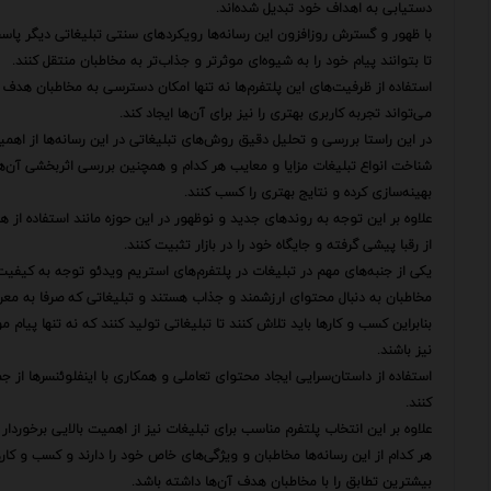
دستیابی به اهداف خود تبدیل شده‌اند.
با ظهور و گسترش روزافزون این رسانه‌ها رویکردهای سنتی تبلیغاتی دیگر پاسخگو
تا بتوانند پیام خود را به شیوه‌ای موثرتر و جذاب‌تر به مخاطبان منتقل کنند.
استفاده از ظرفیت‌های این پلتفرم‌ها نه تنها امکان دسترسی به مخاطبان هدف ر
می‌تواند تجربه کاربری بهتری را نیز برای آن‌ها ایجاد کند.
در این راستا بررسی و تحلیل دقیق روش‌های تبلیغاتی در این رسانه‌ها از اهمی
شناخت انواع تبلیغات مزایا و معایب هر کدام و همچنین بررسی اثربخشی آن‌ها م
بهینه‌سازی کرده و نتایج بهتری را کسب کنند.
علاوه بر این توجه به روندهای جدید و نوظهور در این حوزه مانند استفاده ا
از رقبا پیشی گرفته و جایگاه خود را در بازار تثبیت کنند.
یکی از جنبه‌های مهم در تبلیغات در پلتفرم‌های استریم ویدئو توجه به کیفی
مخاطبان به دنبال محتوای ارزشمند و جذاب هستند و تبلیغاتی که صرفا به معر
بنابراین کسب و کارها باید تلاش کنند تا تبلیغاتی تولید کنند که نه تنها پیام م
نیز باشند.
استفاده از داستان‌سرایی ایجاد محتوای تعاملی و همکاری با اینفلوئنسرها از
کنند.
علاوه بر این انتخاب پلتفرم مناسب برای تبلیغات نیز از اهمیت بالایی برخوردار
هر کدام از این رسانه‌ها مخاطبان و ویژگی‌های خاص خود را دارند و کسب و کارها
بیشترین تطابق را با مخاطبان هدف آن‌ها داشته باشد.