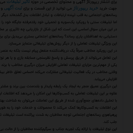
برای انتشار ریپورتاژ آگهی و محتوای تخصصی در حوزه
می‌ت
تاثیر تبلیغات
جهت خرید
می توانید از این قسمت و برای
و 
خرید ریپورتاژ
ثبت آگهی
رسانه‌های اجتماعی به قلب تپنده ارتباطات و تبادل اطلاعات بدل گشته‌اند دیگر ن
اما تبلیغات سنتی با رویکرد یک‌سویه و تحمیلی خود رفته‌رفته جایگاه خود را ب
در این میان سوال اساسی این است که این شکل از بازاریابی چه تاثیری بر مخاط
دستیابی به اهدافشان یاری رساند؟ رسانه‌های اجتماعی بستری بی‌بدیل برای برقر
این ویژگی تبلیغات تعاملی را از دیگر روش‌های تبلیغاتی متمایز می‌سازد.
در این رویکرد مخاطب صرفاً یک دریافت‌کننده منفعل پیام نیست بلکه به عنصری 
این تعامل می‌تواند از طریق پرسش و پاسخ نظرسنجی مسابقه بازی و یا هر نوع 
یکی از مهم‌ترین مزایای تبلیغات تعاملی افزایش میزان درگیری مخاطب با برند
وقتی مخاطب در یک فعالیت تبلیغاتی مشارکت می‌کند احساس تعلق خاطر بیشتری 
افزایش می‌یابد.
این درگیری عمیق منجر به ایجاد یک رابطه پایدار و بلندمدت بین برند و مش
علاوه بر این تبلیغات تعاملی به کسب‌وکارها این امکان را می‌دهد که اطلاعات
با تحلیل داده‌های جمع‌آوری شده از طریق این تعاملات می‌توان به شناخت بهت
این اطلاعات به کسب‌وکارها کمک می‌کند تا محصولات و خدمات خود را به طور د
پرهیاهوی رسانه‌های اجتماعی توجه مخاطبان به شدت پراکنده است تبلیغات تعام
جلب کند.
این نوع تبلیغات با ارائه یک تجربه جذاب و سرگرم‌کننده مخاطبان را از حالت بی