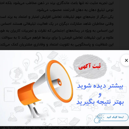
این تجربه مثبت نه تنها باعث ماندگاری برند در ذهن مخاطب می‌شود بلکه احتما
نوعی تبلیغ دهان به دهان قدرتمند محسوب می‌شود.
یکی دیگر از جنبه‌های مهم تبلیغات تعاملی افزایش اعتبار و اعتماد به برند است
وقتی مخاطبان شاهد مشارکت دیگران در یک فعالیت تبلیغاتی هستند احساس می‌
این احساس به ویژه در رسانه‌های اجتماعی که نظرات و تجربیات کاربران به طو
علاوه بر این تبلیغات تعاملی فرصتی را برای برندها فراهم می‌کند تا به سوالات و
این شفافیت و پاسخگویی به تقویت اعتماد و وفاداری مشتریان کمک می‌کند.
در حالی که تبلیغات سنتی اغلب به دنبال القای یک پیام مشخص به مخاطب هست
×
است.
در این گفتگو مخاطب فرصت دارد تا نظرات پیشنهادات و انتقادات خود را با برند 
این بازخورد برای کسب‌وکارها بسیار ارزشمند است زیرا به آنها کمک می‌کند تا
بردارند.
تبلیغات تعاملی به ویژه در رسانه‌های اجتماعی پتانسیل بالایی برای ویروسی ش
وقتی یک فعالیت تبلیغاتی خلاقانه و جذاب طراحی شود مخاطبان آن را با دوست
پیام تبلیغاتی به سرعت در بین شبکه‌های اجتماعی پخش شود.
این ویروسی شدن می‌تواند به افزایش چشمگیر آگاهی از برند و جذب مخاطبا
اما با وجود مزایای فراوان تبلیغات تعاملی چالش‌هایی نیز به همراه دارد.
یکی از مهم‌ترین این چالش‌ها نیاز به خلاقیت و نوآوری است.
پررقابت طراحی یک فعالیت تبلیغاتی تعاملی که بتواند توجه مخاطبان را به خو