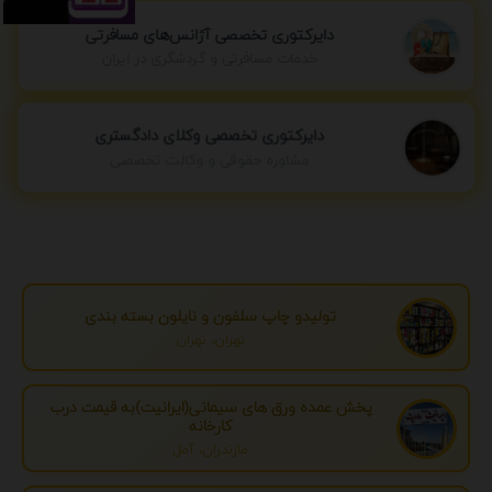
دایرکتوری تخصصی آژانس‌های مسافرتی
خدمات مسافرتی و گردشگری در ایران
دایرکتوری تخصصی وکلای دادگستری
مشاوره حقوقی و وکالت تخصصی
تولیدو چاپ سلفون و نایلون بسته بندی
تهران، تهران
پخش عمده ورق های سیمانی(ایرانیت)به قیمت درب
کارخانه
مازندران، آمل