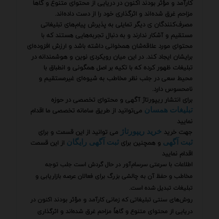
کارآمد و مؤثر بودند اکنون در دریایی از محتوای متنوع و گاهاً
مزاحم غرق شده‌اند و اثرگذاری خود را از دست داده‌اند.
مصرف‌کنندگان ی دیگر تمایلی به پذیرش پیام‌های تبلیغاتی
مستقیم و آشکار ندارند و به دنبال تجربه‌هایی هستند که با
محتوای مورد علاقه‌شان همخوانی داشته باشد و ارزش افزوده‌ای
برایشان ایجاد کند. در این میان رویکردی نوین و هوشمندانه در
تبلیغات ظهور کرده که با تکیه بر اصل همگونی و انطباق با
محیط سعی در جلب نظر مخاطب به شیوه‌ای غیرمستقیم و
نامحسوس دارد.
برای انتشار ریپورتاژ آگهی و محتوای تخصصی در حوزه
می‌توانید از طریق سامانه تخصصی ما اقدام
تبلیغات همسان
نمایید
جهت خرید
می توانید از این قسمت و برای
خرید ریپورتاژ
و همچنین برای
از این قسمت
ثبت آگهی
ثبت آگهی رایگان
اقدام نمایید
اطلاعات با سرعتی سرسام‌آور در حال گردش است جلب توجه
مخاطب و حفظ آن به چالشی بزرگ برای فعالان عرصه بازاریابی و
تبلیغات تبدیل شده است.
روش‌های سنتی تبلیغاتی که زمانی کارآمد و مؤثر بودند اکنون در
دریایی از محتوای متنوع و گاهاً مزاحم غرق شده‌اند و اثرگذاری