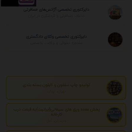
دایرکتوری تخصصی آژانس‌های مسافرتی
خدمات مسافرتی و گردشگری در ایران
دایرکتوری تخصصی وکلای دادگستری
مشاوره حقوقی و وکالت تخصصی
تولیدو چاپ سلفون و نایلون بسته بندی
تهران، تهران
پخش عمده ورق های سیمانی(ایرانیت)به قیمت درب
کارخانه
مازندران، آمل