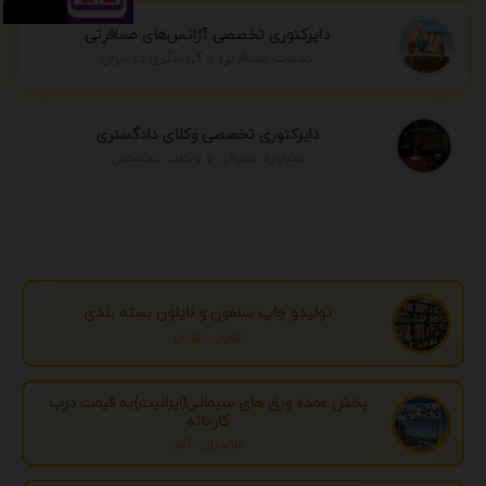
دایرکتوری تخصصی آژانس‌های مسافرتی
خدمات مسافرتی و گردشگری در ایران
دایرکتوری تخصصی وکلای دادگستری
مشاوره حقوقی و وکالت تخصصی
تولیدو چاپ سلفون و نایلون بسته بندی
تهران، تهران
پخش عمده ورق های سیمانی(ایرانیت)به قیمت درب
کارخانه
مازندران، آمل