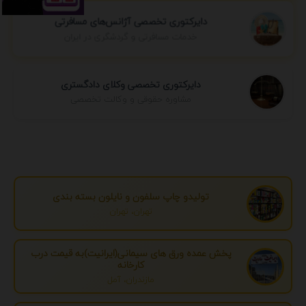
دایرکتوری تخصصی آژانس‌های مسافرتی
خدمات مسافرتی و گردشگری در ایران
دایرکتوری تخصصی وکلای دادگستری
مشاوره حقوقی و وکالت تخصصی
تولیدو چاپ سلفون و نایلون بسته بندی
تهران، تهران
پخش عمده ورق های سیمانی(ایرانیت)به قیمت درب
کارخانه
مازندران، آمل