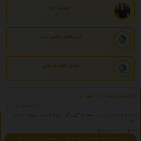
افزودنی EP
تهران، تهران
خرید فالوور واقعی ایرانی
تهران، تهران
تبدیل اطلاعات بانکی
تهران، تهران
درج آگهی و ریپورتاژ در آگهی آریا
http://agahiaria.ir
ثبت تبلیغات و ریپورتاژ در سامانه آگهی آریا یکی از قدیمیترین سامانه های
کشور
ویژه
تبلیغات ویژه
درج تبلیغ شما به صورت همزمان در بیش از 150 سایت و موتور جستجوگر ایرانی 2059 - با