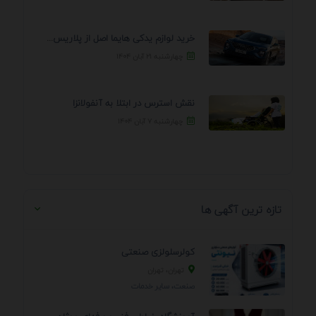
خرید لوازم یدکی هایما اصل از پلاریس پارت – ...
چهارشنبه ۲۱ آبان ۱۴۰۴
نقش استرس در ابتلا به آنفولانزا
چهارشنبه ۷ آبان ۱۴۰۴
تازه ترین آگهی ها
کولرسلولزی صنعتی
تهران، تهران
صنعت، سایر خدمات