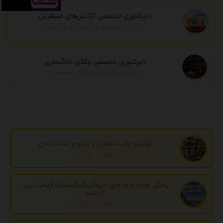
دایرکتوری تخصصی آژانس‌های مسافرتی
خدمات مسافرتی و گردشگری در ایران
دایرکتوری تخصصی وکلای دادگستری
مشاوره حقوقی و وکالت تخصصی
تولیدو چاپ سلفون و نایلون بسته بندی
تهران، تهران
پخش عمده ورق های سیمانی(ایرانیت)به قیمت درب
کارخانه
مازندران، آمل