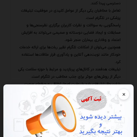
دسترسی پیدا کنند.
تعامل با مخاطبان یکی دیگر از عوامل کلیدی در موفقیت تبلیغات
پزشکی در تلگرام است.
پاسخگویی به سوالات و نظرات کاربران برگزاری نظرسنجی‌ها و
مسابقات و ایجاد فضایی دوستانه و صمیمی می‌تواند به افزایش
اعتماد و وفاداری بیماران منجر شود.
همچنین می‌توان از امکانات تلگرام نظیر ربات‌ها برای ارائه خدمات
خودکار مانند نوبت‌دهی آنلاین و یادآوری قرار ملاقات‌ها استفاده
کرد.
تبلیغات هدفمند در کانال‌های پربازدید و مرتبط با حوزه سلامت یکی
دیگر از روش‌های موثر برای جذب مخاطب در تلگرام است.
با این حال تبلیغات باید با رعایت اصول اخلاقی و حرفه‌ای صورت
گیرد.
×
ارائه اطلاعات نادرست یا اغراق‌آمیز استفاده از تصاویر نامناسب و
نقض حریم خصوصی بیماران می‌تواند به اعتبار پزشک یا کلینیک
آسیب برساند.
همچنین همکاری با اینفلوئنسرهای حوزه سلامت می‌تواند به
افزایش آگاهی از برند و جذب بیماران جدید کمک کند.
اینفلوئنسرها با تولید محتوای جذاب و مرتبط می‌توانند مخاطبان