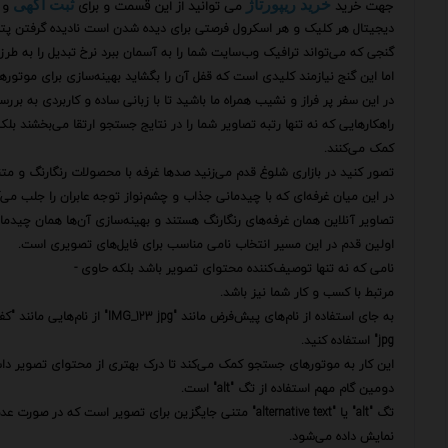
جهت خرید
می توانید از این قسمت و برای
و 
خرید ریپورتاژ
ثبت آگهی
دیجیتال هر کلیک و هر اسکرول فرصتی برای دیده شدن است نادیده گرفتن پتا
گنجی که می‌تواند ترافیک وب‌سایت شما را به آسمان ببرد نرخ تبدیل را به طر
اما این گنج نیازمند کلیدی است که قفل آن را بگشاید بهینه‌سازی برای موتور
در این سفر پر فراز و نشیب همراه ما باشید تا با زبانی ساده و کاربردی به برر
راهکارهایی که نه تنها رتبه تصاویر شما را در نتایج جستجو ارتقا می‌بخشند بل
کمک می‌کنند.
تصور کنید در بازاری شلوغ قدم می‌زنید صدها غرفه با محصولات رنگارنگ و متنو
در این میان غرفه‌ای که با چیدمانی جذاب و چشم‌نواز توجه عابران را جلب می
تصاویر آنلاین همان غرفه‌های رنگارنگ هستند و بهینه‌سازی آن‌ها همان چیدما
اولین قدم در این مسیر انتخاب نامی مناسب برای فایل‌های تصویری است.
نامی که نه تنها توصیف‌کننده محتوای تصویر باشد بلکه حاوی -
مرتبط با کسب و کار شما نیز باشد.
به جای استفاده از نام‌های پیش‌فرض مانند "IMG_123 jpg" از نام‌هایی مانند "کفش-چرمی-مردانه-قهوه-ای.
jpg" استفاده کنید.
این کار به موتورهای جستجو کمک می‌کند تا درک بهتری از محتوای تصویر داش
دومین گام مهم استفاده از تگ "alt" است.
تگ "alt" یا "alternative text" متنی جایگزین برای تصویر است 
نمایش داده می‌شود.