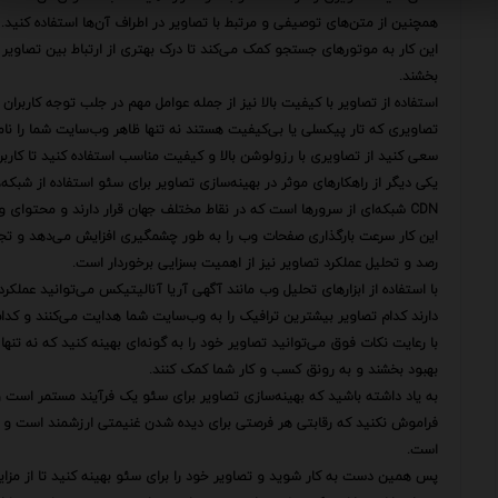
همچنین از متن‌های توصیفی و مرتبط با تصاویر در اطراف آن‌ها استفاده کنید.
این کار به موتورهای جستجو کمک می‌کند تا درک بهتری از ارتباط بین تصاویر
بخشند.
استفاده از تصاویر با کیفیت بالا نیز از جمله عوامل مهم در جلب توجه کاربران
تصاویری که تار پیکسلی یا بی‌کیفیت هستند نه تنها ظاهر وب‌سایت شما را نامن
سعی کنید از تصاویری با رزولوشن بالا و کیفیت مناسب استفاده کنید تا کارب
یکی دیگر از راهکارهای موثر در بهینه‌سازی تصاویر برای سئو استفاده از شبکه‌های تحو
CDN شبکه‌ای از سرورها است که در نقاط مختلف جهان قرار دارند و محتوای وب‌سایت شما را در نزدیک‌ترین سرور به کاربر ذخیره می‌کنند.
این کار سرعت بارگذاری صفحات وب را به طور چشمگیری افزایش می‌دهد و تجرب
رصد و تحلیل عملکرد تصاویر نیز از اهمیت بسزایی برخوردار است.
با استفاده از ابزارهای تحلیل وب مانند آگهی آریا آنالیتیکس می‌توانید عملکرد
دارند کدام تصاویر بیشترین ترافیک را به وب‌سایت شما هدایت می‌کنند و کدام ت
با رعایت نکات فوق می‌توانید تصاویر خود را به گونه‌ای بهینه کنید که نه تنها
بهبود بخشند و به رونق کسب و کار شما کمک کنند.
به یاد داشته باشید که بهینه‌سازی تصاویر برای سئو یک فرآیند مستمر است و
فراموش نکنید که رقابتی هر فرصتی برای دیده شدن غنیمتی ارزشمند است و بهین
است.
پس همین دست به کار شوید و تصاویر خود را برای سئو بهینه کنید تا از مزایا