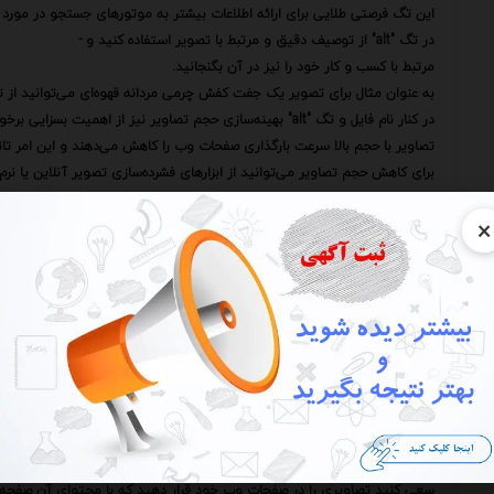
این تگ فرصتی طلایی برای ارائه اطلاعات بیشتر به موتورهای جستجو در مور
در تگ "alt" از توصیف دقیق و مرتبط با تصویر استفاده کنید و -
مرتبط با کسب و کار خود را نیز در آن بگنجانید.
به عنوان مثال برای تصویر یک جفت کفش چرمی مردانه قهوه‌ای می‌توانید از تگ "alt" زیر استفاده کنید "کفش چرمی مردانه قهوه‌ای با کیفیت
در کنار نام فایل و تگ "alt" بهینه‌سازی حجم تصاویر نیز از اهمیت بسزایی برخوردار است.
تصاویر با حجم بالا سرعت بارگذاری صفحات وب را کاهش می‌دهند و این امر تاث
برای کاهش حجم تصاویر می‌توانید از ابزارهای فشرده‌سازی تصویر آنلاین یا نرم
سعی کنید حجم تصاویر را بدون افت کیفیت چشمگیر به حداقل برسانید.
×
انتخاب فرمت مناسب برای تصاویر نیز از جمله نکات کلیدی در بهینه‌سازی تصا
فرمت‌های JPEG PNG و GIF از جمله فرمت‌های رایج برای تصاویر در وب هستند.
فرمت JPEG برای تصاویر با رنگ‌های زیاد و جزئیات پیچیده مانند عکس‌ها مناسب است.
فرمت PNG برای تصاویر با رنگ‌های محدود و شفافیت مانند لوگوها و آیکون‌ها مناسب است.
فرمت GIF برای تصاویر متحرک کوتاه مناسب است.
استفاده از نقشه سایت تصویری (mage Sitemap
جستجو نمایش دهند.
نقشه سایت تصویری فایلی است که حاوی لیستی از تمام تصاویر موجود در و
این فایل به موتورهای جستجو اطلاع می‌دهد که چه تصاویری در وب‌سایت شما وج
در کنار نکات فنی فوق بهینه‌سازی محتوای اطراف تصاویر نیز از اهمیت ویژه‌ای
سعی کنید تصاویری را در صفحات وب خود قرار دهید که با محتوای آن صفحه م