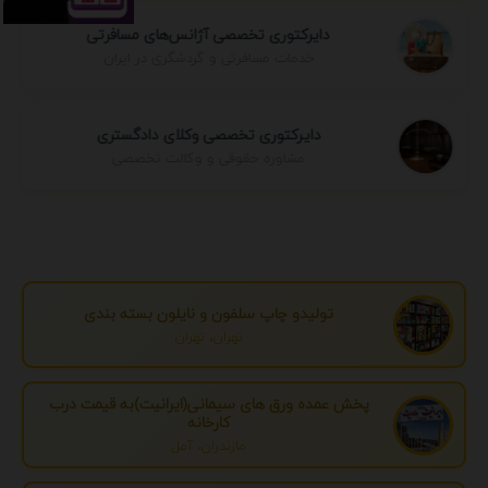
دایرکتوری تخصصی آژانس‌های مسافرتی
خدمات مسافرتی و گردشگری در ایران
دایرکتوری تخصصی وکلای دادگستری
مشاوره حقوقی و وکالت تخصصی
تولیدو چاپ سلفون و نایلون بسته بندی
تهران، تهران
پخش عمده ورق های سیمانی(ایرانیت)به قیمت درب
کارخانه
مازندران، آمل