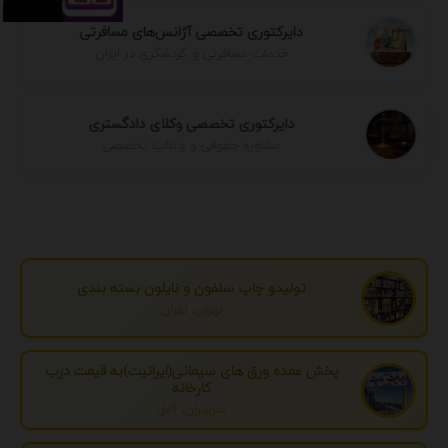
دایرکتوری تخصصی آژانس‌های مسافرتی
خدمات مسافرتی و گردشگری در ایران
دایرکتوری تخصصی وکلای دادگستری
مشاوره حقوقی و وکالت تخصصی
تولیدو چاپ سلفون و نایلون بسته بندی
تهران، تهران
پخش عمده ورق های سیمانی(ایرانیت)به قیمت درب
کارخانه
مازندران، آمل