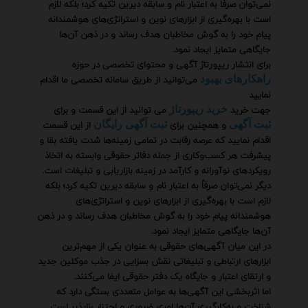
نمی‌توان صرفاً به اعتبار نام و سابقه دیرین تکیه کرد؛ بلکه لازم
است با بهره‌گیری از ابزارهای نوین و استراتژی‌های هوشمندانه
پیام خود را به گوش مخاطبان هدف رساند و در ذهن آن‌ها
جایگاهی متمایز ایجاد نمود.
برای انتشار ریپورتاژ آگهی و محتوای تخصصی در حوزه
می‌توانید از طریق سامانه تخصصی ما اقدام
راهکارهای بهبود
نمایید
جهت خرید
می توانید از این قسمت و برای
خرید ریپورتاژ
و همچنین برای
از این قسمت
ثبت آگهی
ثبت آگهی رایگان
اقدام نمایید که عرصه رقابت در تمامی زمینه‌ها شدت یافته بقا و
پیشرفت هر کسب‌وکاری از جمله دفاتر حقوقی وابسته به اتخاذ
رویکردهای نوآورانه و کارآمد در زمینه بازاریابی و تبلیغات است.
دیگر نمی‌توان صرفاً به اعتبار نام و سابقه دیرین تکیه کرد؛ بلکه
لازم است با بهره‌گیری از ابزارهای نوین و استراتژی‌های
هوشمندانه پیام خود را به گوش مخاطبان هدف رساند و در ذهن
آن‌ها جایگاهی متمایز ایجاد نمود.
در این میان آگهی‌های حقوقی به عنوان یکی از مهم‌ترین
ابزارهای ارتباطی و تبلیغاتی نقش بسزایی در جذب موکلین جدید
و ارتقای اعتبار و جایگاه یک دفتر حقوقی ایفا می‌کنند.
اما اثربخشی این آگهی‌ها به عوامل متعددی بستگی دارد که
شناخت و به‌کارگیری آن‌ها امری ضروری و اجتناب‌ناپذیر است.