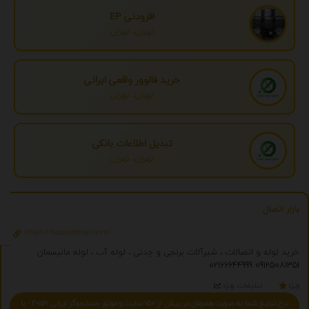
افزودنی EP
تهران، تهران
خرید فالوور واقعی ایرانی
تهران، تهران
تبدیل اطلاعات بانکی
تهران، تهران
بازار اتصال
https://bazaretesal.com/
خرید لوله و اتصالات ، شیرآلات برنجی و چدنی ، لوله آب ، لوله مانیسمان
02166644999
09125081351
ویژه
تبلیغات ویژه
درج تبلیغ شما به صورت همزمان در بیش از 150 سایت و موتور جستجوگر ایرانی 2059 - با