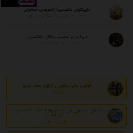
دایرکتوری تخصصی آژانس‌های مسافرتی
خدمات مسافرتی و گردشگری در ایران
دایرکتوری تخصصی وکلای دادگستری
مشاوره حقوقی و وکالت تخصصی
تولیدو چاپ سلفون و نایلون بسته بندی
تهران، تهران
پخش عمده ورق های سیمانی(ایرانیت)به قیمت درب
کارخانه
مازندران، آمل