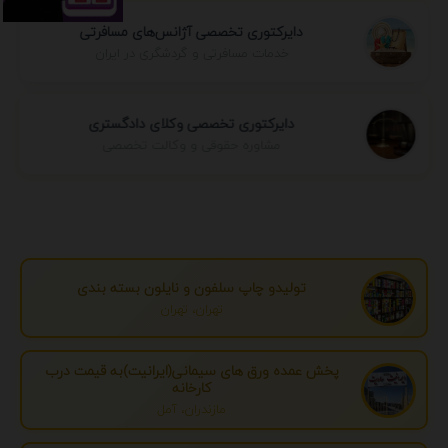
دایرکتوری تخصصی آژانس‌های مسافرتی
خدمات مسافرتی و گردشگری در ایران
دایرکتوری تخصصی وکلای دادگستری
مشاوره حقوقی و وکالت تخصصی
تولیدو چاپ سلفون و نایلون بسته بندی
تهران، تهران
پخش عمده ورق های سیمانی(ایرانیت)به قیمت درب
کارخانه
مازندران، آمل