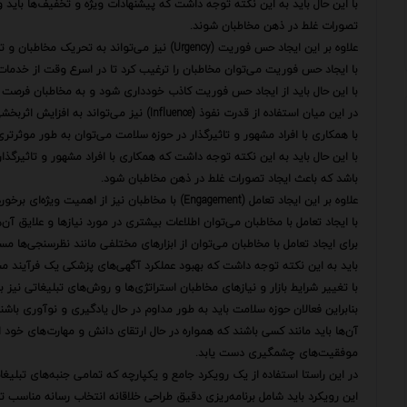
با این حال باید به این نکته توجه داشت که پیشنهادات ویژه و تخفیف‌ها باید وا
تصورات غلط در ذهن مخاطبان شوند.
علاوه بر این ایجاد حس فوریت (Urgency) نیز می‌تواند به تحریک مخاطبان و تسریع فرآیند تصمیم‌گیری آن‌ها کمک کند.
با ایجاد حس فوریت می‌توان مخاطبان را ترغیب کرد تا در اسرع وقت از خدمات ا
با این حال باید از ایجاد حس فوریت کاذب خودداری شود و به مخاطبان فرصت 
در این میان استفاده از قدرت نفوذ (Influence) نیز می‌تواند به افزایش اثربخشی آگهی‌های پزشکی کمک کند.
با همکاری با افراد مشهور و تاثیرگذار در حوزه سلامت می‌توان به طور موثرتری 
با این حال باید به این نکته توجه داشت که همکاری با افراد مشهور و تاثیرگذار
باشد که باعث ایجاد تصورات غلط در ذهن مخاطبان شود.
علاوه بر این ایجاد تعامل (Engagement) با مخاطبان نیز از اهمیت ویژه‌ای برخوردار است.
با ایجاد تعامل با مخاطبان می‌توان اطلاعات بیشتری در مورد نیازها و علایق آ
برای ایجاد تعامل با مخاطبان می‌توان از ابزارهای مختلفی مانند نظرسنجی‌ها م
باید به این نکته توجه داشت که بهبود عملکرد آگهی‌های پزشکی یک فرآیند م
با تغییر شرایط بازار و نیازهای مخاطبان استراتژی‌ها و روش‌های تبلیغاتی نیز با
بنابراین فعالان حوزه سلامت باید به طور مداوم در حال یادگیری و نوآوری باشن
آن‌ها باید مانند کسی باشند که همواره در حال ارتقای دانش و مهارت‌های خود ا
موفقیت‌های چشمگیری دست یابد.
در این راستا استفاده از یک رویکرد جامع و یکپارچه که تمامی جنبه‌های تبلیغات 
این رویکرد باید شامل برنامه‌ریزی دقیق طراحی خلاقانه انتخاب رسانه مناسب 