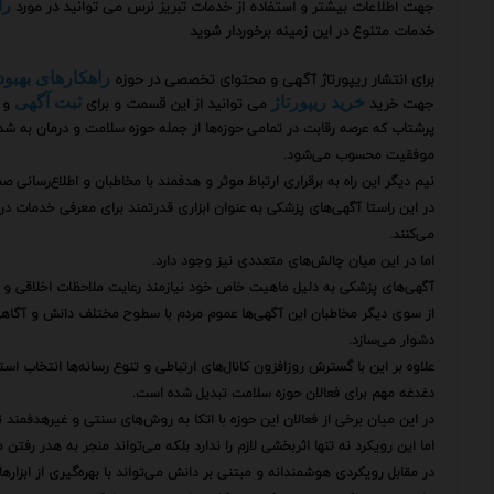
جهت اطلاعات بیشتر و استفاده از خدمات تبریز نرس می توانید در مورد
را
خدمات متنوع در این زمینه برخوردار شوید
برای انتشار ریپورتاژ آگهی و محتوای تخصصی در حوزه
راهکارهای بهبود
جهت خرید
می توانید از این قسمت و برای
و 
خرید ریپورتاژ
ثبت آگهی
پرشتاب که عرصه رقابت در تمامی حوزه‌ها از جمله حوزه سلامت و درمان به شدت
موفقیت محسوب می‌شود.
نیم دیگر این راه به برقراری ارتباط موثر و هدفمند با مخاطبان و اطلاع‌رسا
در این راستا آگهی‌های پزشکی به عنوان ابزاری قدرتمند برای معرفی خدمات د
می‌کنند.
اما در این میان چالش‌های متعددی نیز وجود دارد.
آگهی‌های پزشکی به دلیل ماهیت خاص خود نیازمند رعایت ملاحظات اخلاقی و 
از سوی دیگر مخاطبان این آگهی‌ها عموم مردم با سطوح مختلف دانش و آگاهی 
دشوار می‌سازد.
علاوه بر این با گسترش روزافزون کانال‌های ارتباطی و تنوع رسانه‌ها انتخاب 
دغدغه مهم برای فعالان حوزه سلامت تبدیل شده است.
در این میان برخی از فعالان این حوزه با اتکا به روش‌های سنتی و غیرهدفمند ت
اما این رویکرد نه تنها اثربخشی لازم را ندارد بلکه می‌تواند منجر به هدر رفت
در مقابل رویکردی هوشمندانه و مبتنی بر دانش می‌تواند با بهره‌گیری از ابزاره