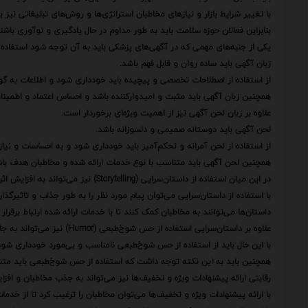
با تغییر شرایط بازار و نیازهای مخاطبان استراتژی‌ها و روش‌های تبلیغاتی نیز با
بنابراین فعالان حوزه سلامت باید به طور مداوم در حال یادگیری و نوآوری باشن
یکی از جنبه‌های مهمی که در آگهی‌های پزشکی باید به آن توجه شود استفاده 
زبان آگهی باید ساده روان و قابل فهم باشد.
از استفاده از اصطلاحات تخصصی و پیچیده باید خودداری شود و اطلاعات به گونه
همچنین زبان آگهی باید مثبت و امیدوارکننده باشد و احساس اعتماد و اطمینان 
علاوه بر زبان لحن آگهی نیز از اهمیت ویژه‌ای برخوردار است.
لحن آگهی باید دوستانه صمیمی و دلسوزانه باشد.
از استفاده از لحن آمرانه و تحکم‌آمیز باید خودداری شود و به احساسات و نیا
همچنین لحن آگهی باید متناسب با نوع خدمات ارائه شده و مخاطبان هدف باش
در این میان استفاده از داستان‌سرایی (Storytelling) نیز می‌تواند به افزایش اثربخشی آگهی‌های پزشکی کمک کند.
با استفاده از داستان‌سرایی می‌توان پیام مورد نظر را به طور جذاب و تاثیرگذار 
داستان‌ها می‌توانند به مخاطبان کمک کنند تا با خدمات ارائه شده ارتباط برقرار
علاوه بر داستان‌سرایی استفاده از حس شوخ‌طبعی (Humor) نیز می‌تواند به جلب توجه مخاطبان و ایجاد ارتباط مثبت با آن‌ها کمک کند.
با این حال باید از استفاده از حس شوخ‌طبعی نامناسب و بی‌مورد خودداری شو
همچنین باید به این نکته توجه داشت که استفاده از حس شوخ‌طبعی باید متن
رقابتی ارائه پیشنهادات ویژه و تخفیف‌ها نیز می‌تواند به جذب مخاطبان و اف
با ارائه پیشنهادات ویژه و تخفیف‌ها می‌توان مخاطبان را ترغیب کرد تا از خدما