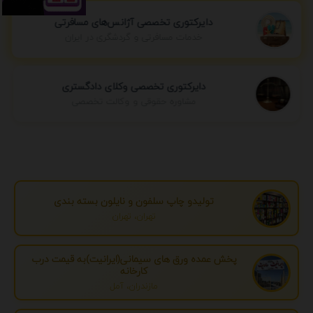
دایرکتوری تخصصی آژانس‌های مسافرتی
خدمات مسافرتی و گردشگری در ایران
دایرکتوری تخصصی وکلای دادگستری
مشاوره حقوقی و وکالت تخصصی
تولیدو چاپ سلفون و نایلون بسته بندی
تهران، تهران
پخش عمده ورق های سیمانی(ایرانیت)به قیمت درب
کارخانه
مازندران، آمل