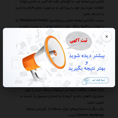
طراحی این صفحه باید به گونه‌ای باشد که کاربر به راحتی بتواند
اطلاعات مورد نیاز خود را پیدا کند و در صورت تمایل اقدام به خرید
یا ثبت‌نام نماید.
سرعت بارگذاری صفحه طراحی ریسپانسیو (Responsive Design) که
با انواع دستگاه‌ها سازگار باشد و ارائه اطلاعات به صورت واضح و
مختصر از جمله عواملی هستند که در ایجاد یک تجربه کاربری
×
مثبت نقش دارند.
علاوه بر این ایجاد اعتماد در مخاطبان نیز از اهمیت بالایی برخوردار
است.
آنلاین اعتماد به راحتی از بین می‌رود و بازگرداندن آن دشوار است.
برای ایجاد اعتماد باید اطلاعات دقیق و صادقانه‌ای را در آگهی خود
ارائه دهیم و از بزرگنمایی یا اغراق خودداری کنیم.
همچنین ارائه گواهی‌نامه‌ها جوایز و نظرات مثبت مشتریان قبلی
می‌تواند به افزایش اعتماد مخاطبان کمک کند.
ارائه ضمانت بازگشت وجه نیز می‌تواند ریسک خرید را برای
مشتریان کاهش داده و آن‌ها را به امتحان محصول یا خدمت ما
ترغیب نماید.
یکی دیگر از استراتژی‌های موثر استفاده از بازاریابی محتوا
(Content Marketing) است.