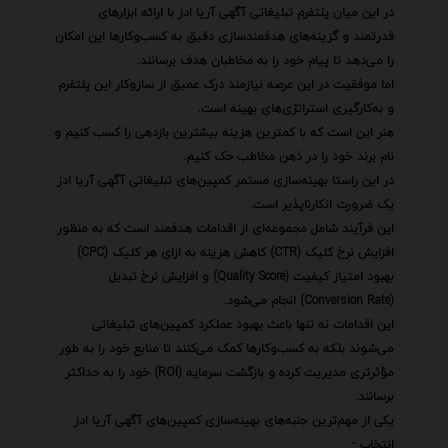
در این میان پلتفرم تبلیغاتی آگهی آریا ادز با ارائه ابزارهای
قدرتمند و گزینه‌های هدفمندسازی دقیق به کسب‌وکارها این امکان
را می‌دهد تا پیام خود را به مخاطبان هدف برسانند.
اما موفقیت در این عرصه نیازمند درک عمیق از سازوکار این پلتفرم
و به‌کارگیری استراتژی‌های بهینه است.
هنر این است که با کمترین هزینه بیشترین بازدهی را کسب کنیم و
نام برند خود را در ذهن مخاطب حک کنیم.
در این راستا بهینه‌سازی مستمر کمپین‌های تبلیغاتی آگهی آریا ادز
یک ضرورت انکارناپذیر است.
این فرآیند شامل مجموعه‌ای از اقدامات هدفمند است که به منظور
افزایش نرخ کلیک (CTR) کاهش هزینه به ازای هر کلیک (CPC)
بهبود امتیاز کیفیت (Quality Score) و افزایش نرخ تبدیل
(Conversion Rate) انجام می‌شود.
این اقدامات نه تنها باعث بهبود عملکرد کمپین‌های تبلیغاتی
می‌شوند بلکه به کسب‌وکارها کمک می‌کنند تا منابع خود را به طور
مؤثرتری مدیریت کرده و بازگشت سرمایه (ROI) خود را به حداکثر
برسانند.
یکی از مهم‌ترین جنبه‌های بهینه‌سازی کمپین‌های آگهی آریا ادز
انتخاب -