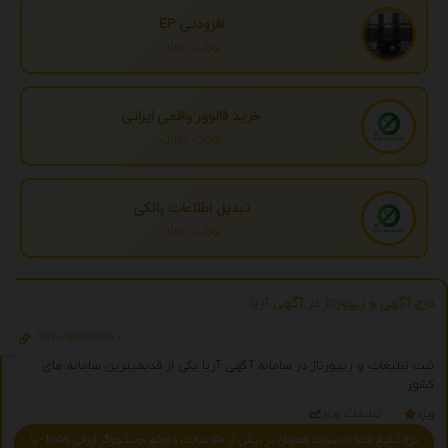
افزودنی EP
تهران، تهران
خرید فالوور واقعی ایرانی
تهران، تهران
تبدیل اطلاعات بانکی
تهران، تهران
درج آگهی و ریپورتاژ در آگهی آریا
http://agahiaria.ir
ثبت تبلیغات و ریپورتاژ در سامانه آگهی آریا یکی از قدیمیترین سامانه های
کشور
ویژه
تبلیغات ویژه
درج تبلیغ شما به صورت همزمان در بیش از 150 سایت و موتور جستجوگر ایرانی 2059 - با