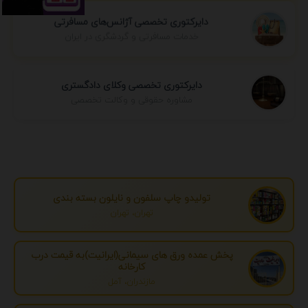
دایرکتوری تخصصی آژانس‌های مسافرتی
خدمات مسافرتی و گردشگری در ایران
دایرکتوری تخصصی وکلای دادگستری
مشاوره حقوقی و وکالت تخصصی
تولیدو چاپ سلفون و نایلون بسته بندی
تهران، تهران
پخش عمده ورق های سیمانی(ایرانیت)به قیمت درب
کارخانه
مازندران، آمل